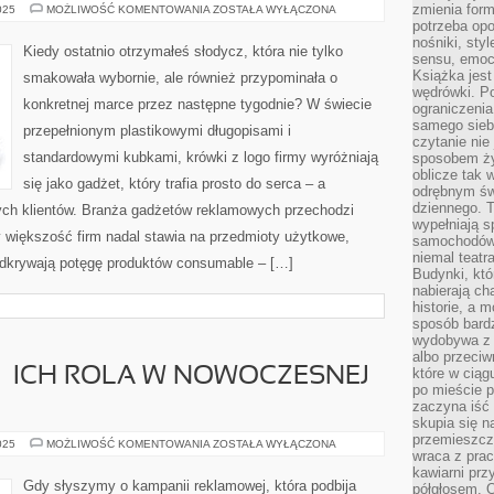
zmienia form
KRÓWKI
025
MOŻLIWOŚĆ KOMENTOWANIA
ZOSTAŁA WYŁĄCZONA
Z
potrzeba opo
LOGO
nośniki, styl
FIRMY
Kiedy ostatnio otrzymałeś słodycz, która nie tylko
–
sensu, emocj
MODNY
Książka jest
smakowała wybornie, ale również przypominała o
I
wędrówki. P
PYSZNY
konkretnej marce przez następne tygodnie? W świecie
GADŻET
ograniczenia
CZY
samego siebi
przepełnionym plastikowymi długopisami i
KIT?
czytanie nie 
standardowymi kubkami, krówki z logo firmy wyróżniają
sposobem ży
oblicze tak 
się jako gadżet, który trafia prosto do serca – a
odrębnym św
dziennego. 
nych klientów. Branża gadżetów reklamowych przechodzi
wypełniają s
 większość firm nadal stawia na przedmioty użytkowe,
samochodów,
niemal teatra
odkrywają potęgę produktów consumable – […]
Budynki, któ
nabierają ch
historie, a m
sposób bardz
wydobywa z m
albo przeci
– ICH ROLA W NOWOCZESNEJ
które w ciąg
po mieście 
zaczyna iść 
skupia się n
przemieszcza
DOMY
025
MOŻLIWOŚĆ KOMENTOWANIA
ZOSTAŁA WYŁĄCZONA
wraca z prac
MEDIOWE
–
kawiarni prz
ICH
Gdy słyszymy o kampanii reklamowej, która podbija
półgłosem. O
ROLA