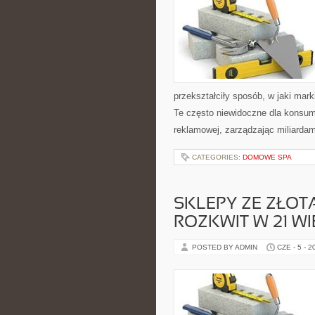
przekształciły sposób, w jaki mar
Te często niewidoczne dla konsum
reklamowej, zarządzając miliardami
CATEGORIES:
DOMOWE SPA
SKLEPY ZE ZŁOTA
ROZKWIT W 21 W
POSTED BY ADMIN
CZE - 5 - 2