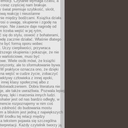
 emocji. Czytanie wymaga czasu, a
 coraz częściej nam brakuje.
 świat premiuje szybkość, skrót,
wą reakcję i nieustanne
nie między bodźcami. Książka działa
rosi o uwagę, skupienie i zgodę na
empo. Nie zawsze daje nagrodę od
 trzeba wejść w jej rytm,
 się do stylu, oswoić z bohaterami,
dę zacznie działać. Właśnie dlatego
że być formą oporu wobec
. Uczy cierpliwości, przywraca
ższego skupienia i pokazuje, że nie
o wartościowe, musi być
owe. Wiele osób mówi, że książki
oryzonty, ale to sformułowanie bywa
 W praktyce oznacza ono, że dzięki
żna wejść w cudze życie, zobaczyć
pektywy człowieka z innej epoki,
, innej klasy społecznej albo z
oświadczeniem. Dobra literatura nie
je, ale także uwrażliwia. Pozwala lepiej
ywy, lęki i marzenia innych ludzi.
bohater jest od nas bardzo odległy, w
encie rozpoznajemy w nim coś
a zdolność do budowania mostu
 a bliskim jest jedną z największych
 W środku tej relacji między
a tekstem pojawia się szczególna
terpretacji. Każdy czytelnik tworzy ją