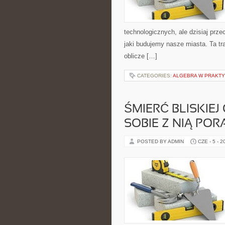
technologicznych, ale dzisiaj prz
jaki budujemy nasze miasta. Ta tr
oblicze […]
CATEGORIES:
ALGEBRA W PRAKT
ŚMIERĆ BLISKIEJ
SOBIE Z NIĄ POR
POSTED BY ADMIN
CZE - 5 - 2