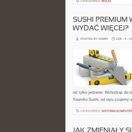
CATEGORIES:
ROLKI
SUSHI PREMIUM 
WYDAĆ WIĘCEJ?
POSTED BY ADMIN
CZE - 5 - 2
niż tylko jedzenie. Wchodząc do 
Youmiko Sushi, od razu czujemy wy
CATEGORIES:
HISTORIA KOMPUT
JAK ZMIENIAŁY S