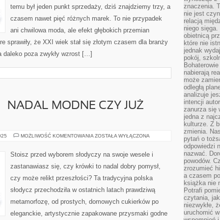
21
znaczenia. T
temu był jeden punkt sprzedaży, dziś znajdziemy trzy, a
WIEKU
nie jest czy
czasem nawet pięć różnych marek. To nie przypadek
relacją międ
niego sięga.
ani chwilowa moda, ale efekt głębokich przemian
obietnicą pr
e sprawiły, że XXI wiek stał się złotym czasem dla branży
które nie is
jednak wydaj
a daleko poza zwykły wzrost […]
pokój, szkol
Bohaterowie 
nabierają re
może zamien
odległą plan
analizuje jes
intencji auto
– NADAL MODNE CZY JUŻ
zanurza się
jedna z naj
kulturze. Z 
zmienia. Nas
KRÓWKI
025
MOŻLIWOŚĆ KOMENTOWANIA
ZOSTAŁA WYŁĄCZONA
pytań o tożs
ŚLUBNE
odpowiedzi n
–
NADAL
nazwać. Doro
Stoisz przed wyborem słodyczy na swoje wesele i
MODNE
powodów. C
CZY
zastanawiasz się, czy krówki to nadal dobry pomysł,
zrozumieć hi
JUŻ
NIE?
a czasem po 
czy może relikt przeszłości? Ta tradycyjna polska
książka nie 
słodycz przechodziła w ostatnich latach prawdziwą
Potrafi pomi
czytania, ja
metamorfozę, od prostych, domowych cukierków po
niezwykłe, ż
uruchomić w 
eleganckie, artystycznie zapakowane przysmaki godne
wspomnień i