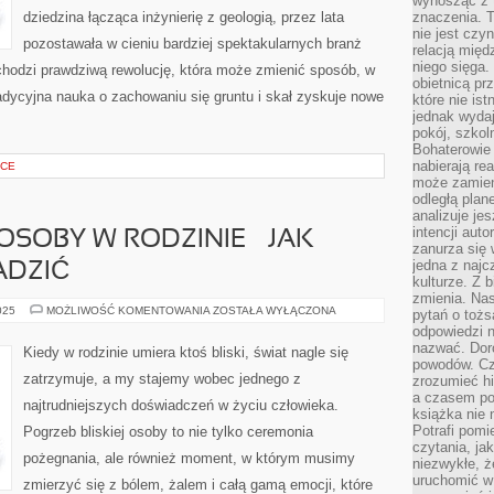
wynosząc z 
dziedzina łącząca inżynierię z geologią, przez lata
znaczenia. T
nie jest czy
pozostawała w cieniu bardziej spektakularnych branż
relacją międ
niego sięga.
echodzi prawdziwą rewolucję, która może zmienić sposób, w
obietnicą pr
adycyjna nauka o zachowaniu się gruntu i skał zyskuje nowe
które nie is
jednak wydaj
pokój, szkol
Bohaterowie 
nabierają re
YCE
może zamien
odległą plan
analizuje jes
intencji auto
 OSOBY W RODZINIE – JAK
zanurza się
jedna z naj
ADZIĆ
kulturze. Z 
zmienia. Nas
ŚMIERĆ
025
MOŻLIWOŚĆ KOMENTOWANIA
ZOSTAŁA WYŁĄCZONA
pytań o tożs
BLISKIEJ
odpowiedzi n
OSOBY
W
nazwać. Doro
Kiedy w rodzinie umiera ktoś bliski, świat nagle się
RODZINIE
powodów. C
–
zatrzymuje, a my stajemy wobec jednego z
zrozumieć hi
JAK
SOBIE
a czasem po 
najtrudniejszych doświadczeń w życiu człowieka.
Z
książka nie 
NIĄ
Potrafi pomi
Pogrzeb bliskiej osoby to nie tylko ceremonia
PORADZIĆ
czytania, ja
pożegnania, ale również moment, w którym musimy
niezwykłe, ż
uruchomić w 
zmierzyć się z bólem, żalem i całą gamą emocji, które