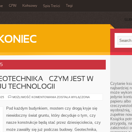
GPW
Koksowy
Tagi
we
Spis Treści
SUB
KONIEC
25
OTECHNIKA – CZYM JEST W
Czytanie ksi
JU TECHNOLOGII
najbardziej 
może wykony
jedynie kon
NOWOCZESNA
025
MOŻLIWOŚĆ KOMENTOWANIA
ZOSTAŁA WYŁĄCZONA
GEOTECHNIKA
papieru albo
–
rzeczywistoś
CZYM
Pod każdym budynkiem, mostem czy drogą kryje się
wyobraźnią,
JEST
W
zupełnie no
niewidoczny świat gruntu, który decyduje o tym, czy
OBLICZU
Książka potr
ROZWOJU
nasze konstrukcje będą stać przez dziesięciolecia, czy
TECHNOLOGII
przygodą, n
zależności o
może zawaliły się już podczas budowy. Geotechnika,