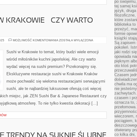
po swojemu, 
tej samej ks
język, druga 
filozoficzne
W KRAKOWIE – CZY WARTO
które zostan
biblioteka t
przeżyć, ma
formie opowi
książki staj
SUSHI
025
MOŻLIWOŚĆ KOMENTOWANIA
ZOSTAŁA WYŁĄCZONA
Są zapisem 
PREMIUM
W
pokoleń. Ist
KRAKOWIE
Sushi w Krakowie to temat, który budzi wiele emocji
jaki rodzi s
–
opowiada na
CZY
wśród miłośników kuchni japońskiej. Ale czy warto
WARTO
pięknym alb
WYDAĆ
oto ktoś pot
wydać więcej na sushi premium? Przekonajmy się.
WIĘCEJ?
przeczuwaliś
Ekskluzywne restauracje sushi w Krakowie Kraków
Czasem jedn
doświadczeni
może pochwalić się wieloma restauracjami serwującymi
chwila ma og
sushi, ale te najbardziej luksusowe oferują coś więcej
nie jesteśmy
zachwytach. 
takich miejsc, jak ZEN Sushi Bar & Japanese Restaurant czy
czasem i prz
oznacza to, 
jątkową atmosferę. To nie tylko kwestia dekoracji […]
przełomowa.
przyjemnośc
ERÓW
wieczorem, 
pociągiem, 
deszczowego
otwierany pr
co kilka dni
IĘ TRENDY NA SUKNIE ŚLUBNE