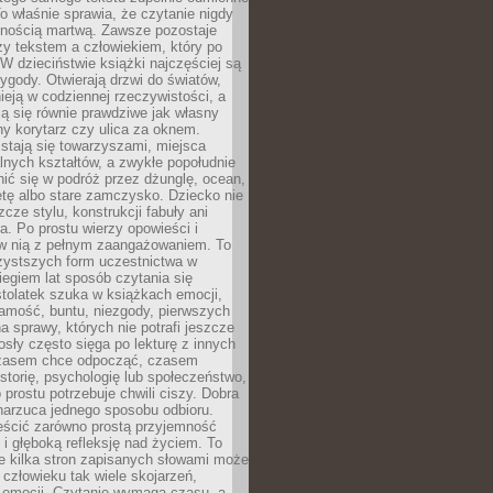
o właśnie sprawia, że czytanie nigdy
nnością martwą. Zawsze pozostaje
zy tekstem a człowiekiem, który po
 W dzieciństwie książki najczęściej są
zygody. Otwierają drzwi do światów,
tnieją w codziennej rzeczywistości, a
ą się równie prawdziwe jak własny
ny korytarz czy ulica za oknem.
stają się towarzyszami, miejsca
alnych kształtów, a zwykłe popołudnie
ić się w podróż przez dżunglę, ocean,
etę albo stare zamczysko. Dziecko nie
zcze stylu, konstrukcji fabuły ani
ra. Po prostu wierzy opowieści i
 w nią z pełnym zaangażowaniem. To
czystszych form uczestnictwa w
biegiem lat sposób czytania się
tolatek szuka w książkach emocji,
amość, buntu, niezgody, pierwszych
a sprawy, których nie potrafi jeszcze
sły często sięga po lekturę z innych
zasem chce odpocząć, czasem
storię, psychologię lub społeczeństwo,
prostu potrzebuje chwili ciszy. Dobra
narzuca jednego sposobu odbioru.
eścić zarówno prostą przyjemność
k i głęboką refleksję nad życiem. To
e kilka stron zapisanych słowami może
człowieku tak wiele skojarzeń,
 emocji. Czytanie wymaga czasu, a