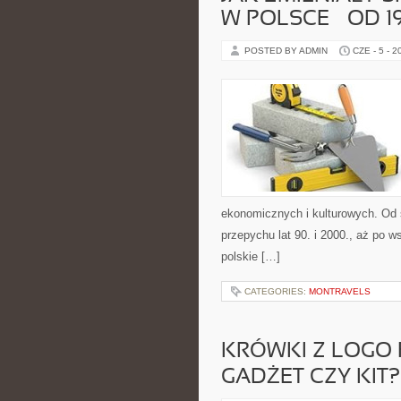
W POLSCE – OD 
POSTED BY ADMIN
CZE - 5 - 2
ekonomicznych i kulturowych. Od 
przepychu lat 90. i 2000., aż po 
polskie […]
CATEGORIES:
MONTRAVELS
KRÓWKI Z LOGO 
GADŻET CZY KIT?