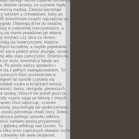
tego samego tekstu zupełnie odmienne
o właśnie sprawia, że czytanie nigdy
nnością martwą. Zawsze pozostaje
zy tekstem a człowiekiem, który po
 W dzieciństwie książki najczęściej są
zygody. Otwierają drzwi do światów,
tnieją w codziennej rzeczywistości, a
ą się równie prawdziwe jak własny
ny korytarz czy ulica za oknem.
stają się towarzyszami, miejsca
alnych kształtów, a zwykłe popołudnie
ić się w podróż przez dżunglę, ocean,
etę albo stare zamczysko. Dziecko nie
zcze stylu, konstrukcji fabuły ani
ra. Po prostu wierzy opowieści i
 w nią z pełnym zaangażowaniem. To
czystszych form uczestnictwa w
biegiem lat sposób czytania się
tolatek szuka w książkach emocji,
amość, buntu, niezgody, pierwszych
a sprawy, których nie potrafi jeszcze
sły często sięga po lekturę z innych
zasem chce odpocząć, czasem
storię, psychologię lub społeczeństwo,
prostu potrzebuje chwili ciszy. Dobra
narzuca jednego sposobu odbioru.
eścić zarówno prostą przyjemność
k i głęboką refleksję nad życiem. To
e kilka stron zapisanych słowami może
człowieku tak wiele skojarzeń,