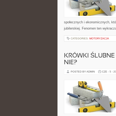
społecznych i ekonomicznych, któr
jubilerskiej. Fenomen ten wykracz
CATEGORIES:
MOTORYZACJA
KRÓWKI ŚLUBNE 
NIE?
POSTED BY ADMIN
CZE - 5 - 2