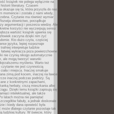
tość książek nie polega wyłącznie na
historii literatury. Czasem
a okazuje się ta, która przyszła do nas
m momencie i została z nami wtedy,
trzebna. Czytanie ma również wymiar
Rozwija słownictwo, porządkuje
zy argumentacji i poszerza wiedzę. Ale
kretne korzyści nie wyczerpują sensu
głębsza wartość książek ujawnia się
złowiek zaczyna dzięki nim żyć
adomie. Kto dużo czyta, częściej
nse języka, lepiej rozpoznaje
trafniej interpretuje ludzkie
i łatwiej wykracza poza powierzchowne
ki nie czynią nikogo automatycznie
, ale mogą tworzyć warunki
dojrzalszemu myśleniu. Warto też
 czytanie nie jest czynnością
ciała i miejsca. Inaczej smakuje
tana zimą pod kocem, inaczej na ławce
zcze inaczej podczas podróży. Są
ązane z konkretnymi zapachami,
liżanką herbaty, ciszą mieszkania albo
iągu. Dzięki temu książki zapisują się
amięci intelektualnej, ale także
Po latach można nie pamiętać
zczegółów fabuły, a jednak doskonale
zie i kiedy dana opowieść była
 może dlatego czytanie pozostaje tak
ą ludzkiej kultury. W świecie, który