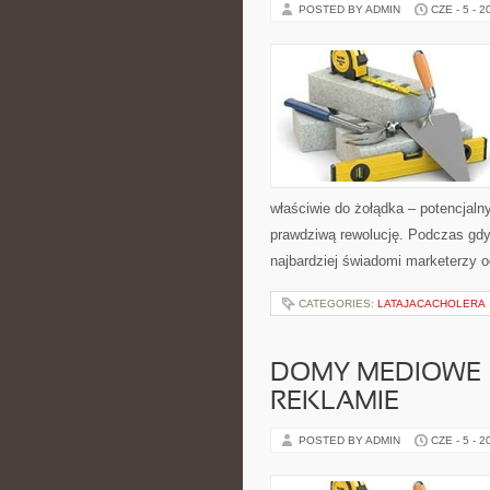
POSTED BY ADMIN
CZE - 5 - 2
właściwie do żołądka – potencjal
prawdziwą rewolucję. Podczas gdy
najbardziej świadomi marketerzy 
CATEGORIES:
LATAJACACHOLERA
DOMY MEDIOWE 
REKLAMIE
POSTED BY ADMIN
CZE - 5 - 2