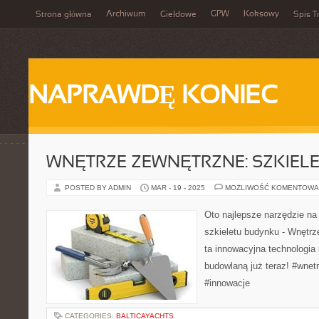
Archiwum
GPW
Koksowy
Strona główna
Giełdowe
Spis T
NAPRAWDĘ KONIEC
WNĘTRZE ZEWNĘTRZNE: SZKIEL
POSTED BY ADMIN
MAR - 19 - 2025
MOŻLIWOŚĆ KOMENTOWA
Oto najlepsze narzędzie na
szkieletu budynku - Wnętrz
ta innowacyjna technologia 
budowlaną już teraz! #wne
#innowacje
CATEGORIES:
BALTICAYACHTS