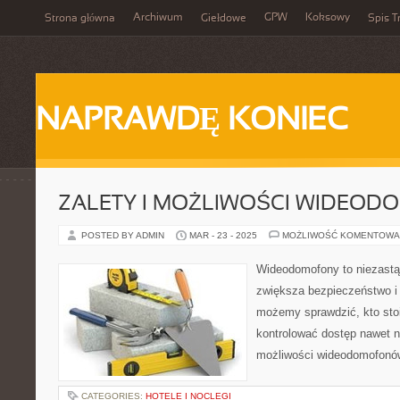
Archiwum
GPW
Koksowy
Strona główna
Giełdowe
Spis T
NAPRAWDĘ KONIEC
ZALETY I MOŻLIWOŚCI WIDEO
POSTED BY ADMIN
MAR - 23 - 2025
MOŻLIWOŚĆ KOMENTOWA
Wideodomofony to niezastąp
zwiększa bezpieczeństwo i
możemy sprawdzić, kto stoi
kontrolować dostęp nawet na
możliwości wideodomofonó
CATEGORIES:
HOTELE I NOCLEGI