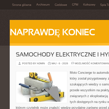
Archiwum
GPW
Koksowy
Strona główna
Giełdowe
Spis T
NAPRAWDĘ KONIEC
SAMOCHODY ELEKTRYCZNE I H
POSTED BY ADMIN
MAJ - 6 - 2026
MOŻLIWOŚĆ KOMENTOWAN
Moto Concierge to automobi
który został przygotowany 
szukających wiedzy o samo
przede wszystkim na prakt
związanych z eksploatacj
tych dostępnych na rynku w
którym czytelnik może znaleźć wiedzę przydatne zarówno przed 