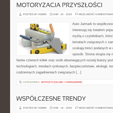
MOTORYZACJA PRZYSZŁOŚCI
POSTED BY ADMIN
KWI - 20 - 2026
MOŻLIWOŚĆ KOMENTOWA
Auto Jarmark to współczesn
interesują się światem poj
myślą o czytelnikach, któr
tematach związanych z sam
szukają treści podanych w 
sposób. Strona skupia się 
fanów czterech kółek oraz osób obserwujących rozwój branży je
technologiach, trendach rynkowych, bezpieczeństwie, ekologii, t
codziennych zagadnieniach związanych […]
CATEGORIES:
WYPOŻYCZALNIE I CARSHARING
WSPÓŁCZESNE TRENDY
POSTED BY ADMIN
KWI - 16 - 2026
MOŻLIWOŚĆ KOMENTOWA