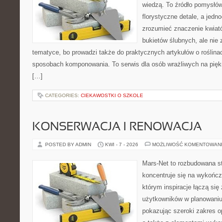
wiedzą. To źródło pomysłów
florystyczne detale, a jedn
zrozumieć znaczenie kwiató
bukietów ślubnych, ale nie 
tematyce, bo prowadzi także do praktycznych artykułów o roślinac
sposobach komponowania. To serwis dla osób wrażliwych na piękn
[…]
CATEGORIES:
CIEKAWOSTKI O SZKOLE
KONSERWACJA I RENOWACJA
POSTED BY ADMIN
KWI - 7 - 2026
MOŻLIWOŚĆ KOMENTOWAN
Mars-Net to rozbudowana st
koncentruje się na wykończ
którym inspiracje łączą się
użytkowników w planowaniu 
pokazując szeroki zakres o