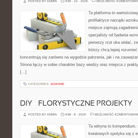
POSTED BY ADMIN
KWI - 10 - 2026
MOŻLIWOŚĆ KOMENTOWA
Ta platforma to wartościow
profilaktyce narządu wzroku
miejsce zajmują zagadnieni
specjalisty od badania wzr
pierwszy rzut oka widać, że 
którzy chcą lepiej rozumieć
koncentrują się zarówno na wygodzie patrzenia, jak i na zauważa
Strona łączy w sobie charakter bazy wiedzy oraz miejsca z pra
[…]
CATEGORIES:
JASKINIE
DIY – FLORYSTYCZNE PROJEKTY
POSTED BY ADMIN
KWI - 8 - 2026
MOŻLIWOŚĆ KOMENTOWAN
Ta witryna to kompendium,
kwiatowych spotyka się z e