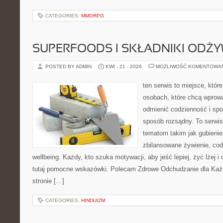
CATEGORIES:
MMORPG
SUPERFOODS I SKŁADNIKI ODŻ
POSTED BY ADMIN
KWI - 21 - 2026
MOŻLIWOŚĆ KOMENTOWA
ten serwis to miejsce, któr
osobach, które chcą wprow
odmienić codzienność i spo
sposób rozsądny. To serwi
tematom takim jak gubieni
zbilansowane żywienie, cod
wellbeing. Każdy, kto szuka motywacji, aby jeść lepiej, żyć lżej i 
tutaj pomocne wskazówki. Polecam Zdrowe Odchudzanie dla Każd
stronie […]
CATEGORIES:
HINDUIZM