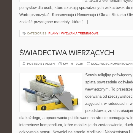
a także z elementami wyk
pomysłów dla osób, które szukają sprawdzonych wskazówek do m
Warto przeczytać: Konserwacja i Renowacja i Okna i Stolarka Ot
znaleźć przystępne materiały, które […]
CATEGORIES:
PLANY I WYZWANIA TRENINGOWE
ŚWIADECTWA WIERZĄCYCH
POSTED BY ADMIN
KWI - 6 - 2026
MOŻLIWOŚĆ KOMENTOWAN
Serwis religijny poświęcony
splata powszednie doświad
wewnętrznym. To przestrzeń
oderwana od rzeczywistości
zajęciach, w radościach i w
przedstawia, że chrześcij
dla każdego, a opracowania publikowane na stronie pomagają w le
internetowe kompendium, które mobilizuje do zastanowienia, duc
odkrywania sensu. Nowości na stronie Modlitwy i Nabożeństwa [