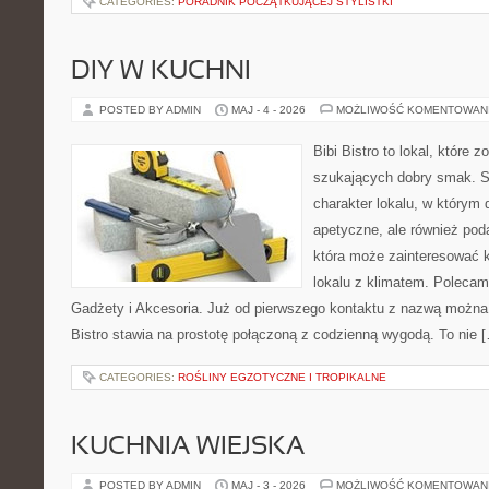
CATEGORIES:
PORADNIK POCZĄTKUJĄCEJ STYLISTKI
DIY W KUCHNI
POSTED BY ADMIN
MAJ - 4 - 2026
MOŻLIWOŚĆ KOMENTOWAN
Bibi Bistro to lokal, które 
szukających dobry smak. St
charakter lokalu, w którym 
apetyczne, ale również pod
która może zainteresować k
lokalu z klimatem. Polecam
Gadżety i Akcesoria. Już od pierwszego kontaktu z nazwą można 
Bistro stawia na prostotę połączoną z codzienną wygodą. To nie 
CATEGORIES:
ROŚLINY EGZOTYCZNE I TROPIKALNE
KUCHNIA WIEJSKA
POSTED BY ADMIN
MAJ - 3 - 2026
MOŻLIWOŚĆ KOMENTOWAN