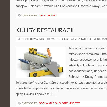
którzy po prostu chcą lepiej poznać codzienne rytuały związane
napojów. Polecam Kawowe DIY i Rękodzieło i Rodzaje Kawy. Na 
CATEGORIES:
ARCHITEKTURA
KULISY RESTAURACJI
POSTED BY ADMIN
KWI - 11 - 2026
MOŻLIWOŚĆ KOMENTOWA
Ten serwis to wartościowe 
miłośnikach restauracji, któ
międzynarodowej scenie kul
artykuły o kuchniach świata
doświadczeniach, trendach i
Zobacz też Kulisy Restaurac
To przestrzeń dla osób, które chcą odkrywać gastronomię na wielu
tu nie tylko po pomysły na kolejne miejsca do odwiedzenia, ale ró
opisy zjawisk i opowieści […]
CATEGORIES:
ODŻYWIANIE OKOŁOTRENINGOWE