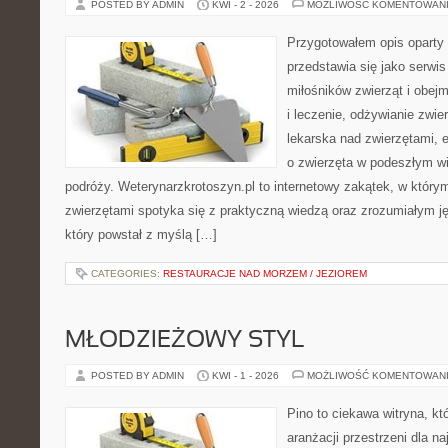
POSTED BY ADMIN
KWI - 2 - 2026
MOŻLIWOŚĆ KOMENTOWAN
Przygotowałem opis oparty 
przedstawia się jako serwis 
miłośników zwierząt i obejm
i leczenie, odżywianie zwie
lekarska nad zwierzętami, 
o zwierzęta w podeszłym w
podróży. Weterynarzkrotoszyn.pl to internetowy zakątek, w który
zwierzętami spotyka się z praktyczną wiedzą oraz zrozumiałym 
który powstał z myślą […]
CATEGORIES:
RESTAURACJE NAD MORZEM / JEZIOREM
MŁODZIEŻOWY STYL
POSTED BY ADMIN
KWI - 1 - 2026
MOŻLIWOŚĆ KOMENTOWAN
Pino to ciekawa witryna, kt
aranżacji przestrzeni dla 