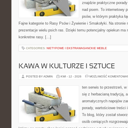
znajdzie praktyczne porady
nad psem. To internetowy pr
psów, w którym praktyka łą
Fajne kategorie to Rasy Psów i Żywienie i Smakołyki. Na stroni
prezentacje wielu psich ras. Dzięki temu potencjalny opiekun ma 
konkretne rasy. […]
CATEGORIES:
NIETYPOWE I EKSTRAWAGANCKIE MEBLE
KAWA W KULTURZE I SZTUCE
POSTED BY ADMIN
KWI - 12 - 2026
MOŻLIWOŚĆ KOMENTOWA
ten serwis to przestrzeń, w
się z herbacianą tradycją, 
aromatycznych napojów zam
porady, wartościowe treści
To blog, który został stwor
osób ceniących rozgrzewają