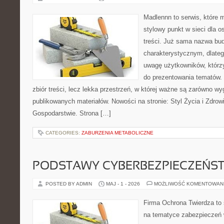
Madlennn to serwis, które 
stylowy punkt w sieci dla 
treści. Już sama nazwa bu
charakterystycznym, dlate
uwagę użytkowników, którzy
do prezentowania tematów. 
zbiór treści, lecz lekka przestrzeń, w której ważne są zarówno wy
publikowanych materiałów. Nowości na stronie: Styl Życia i Zdrowi
Gospodarstwie. Strona […]
CATEGORIES:
ZABURZENIA METABOLICZNE
PODSTAWY CYBERBEZPIECZEŃS
POSTED BY ADMIN
MAJ - 1 - 2026
MOŻLIWOŚĆ KOMENTOWAN
Firma Ochrona Twierdza to s
na tematyce zabezpieczeń 