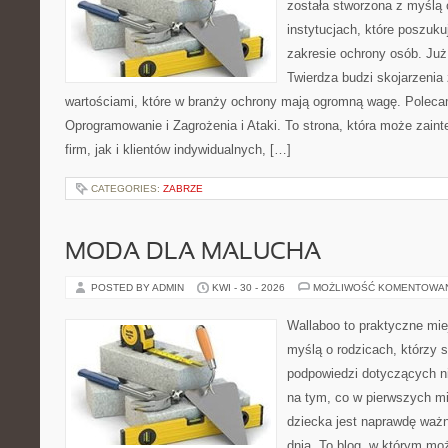
została stworzona z myślą 
instytucjach, które poszuk
zakresie ochrony osób. J
Twierdza budzi skojarzenia z
wartościami, które w branży ochrony mają ogromną wagę. Poleca
Oprogramowanie i Zagrożenia i Ataki. To strona, która może zaint
firm, jak i klientów indywidualnych, […]
CATEGORIES:
ZABRZE
MODA DLA MALUCHA
POSTED BY ADMIN
KWI - 30 - 2026
MOŻLIWOŚĆ KOMENTOWA
Wallaboo to praktyczne mie
myślą o rodzicach, którzy 
podpowiedzi dotyczących ni
na tym, co w pierwszych mi
dziecka jest naprawdę ważn
dnia. To blog, w którym mo