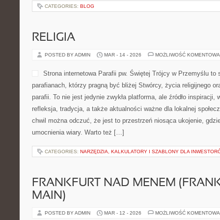
CATEGORIES:
BLOG
RELIGIA
POSTED BY ADMIN
MAR - 14 - 2026
MOŻLIWOŚĆ KOMENTOWA
Strona internetowa Parafii pw. Świętej Trójcy w Przemyślu to
parafianach, którzy pragną być bliżej Stwórcy, życia religijnego 
parafii. To nie jest jedynie zwykła platforma, ale źródło inspiracji
refleksja, tradycja, a także aktualności ważne dla lokalnej społe
chwil można odczuć, że jest to przestrzeń niosąca ukojenie, gdz
umocnienia wiary. Warto też […]
CATEGORIES:
NARZĘDZIA, KALKULATORY I SZABLONY DLA INWESTOR
FRANKFURT NAD MENEM (FRAN
MAIN)
POSTED BY ADMIN
MAR - 12 - 2026
MOŻLIWOŚĆ KOMENTOWA