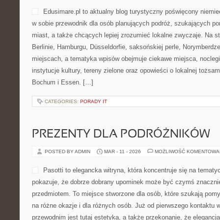
Edusimare.pl to aktualny blog turystyczny poświęcony niemie
w sobie przewodnik dla osób planujących podróż, szukających p
miast, a także chcących lepiej zrozumieć lokalne zwyczaje. Na str
Berlinie, Hamburgu, Düsseldorfie, saksońskiej perle, Norymberdz
miejscach, a tematyka wpisów obejmuje ciekawe miejsca, noclegi,
instytucje kultury, tereny zielone oraz opowieści o lokalnej tożsa
Bochum i Essen. […]
CATEGORIES:
PORADY IT
PREZENTY DLA PODRÓŻNIKÓW
POSTED BY ADMIN
MAR - 11 - 2026
MOŻLIWOŚĆ KOMENTOWA
Pasotti to elegancka witryna, która koncentruje się na temat
pokazuje, że dobrze dobrany upominek może być czymś znacznie 
przedmiotem. To miejsce stworzone dla osób, które szukają pomy
na różne okazje i dla różnych osób. Już od pierwszego kontaktu
przewodnim jest tutaj estetyka, a także przekonanie, że elegancj