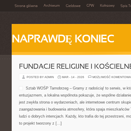
Archiwum
GPW
Koksowy
Strona główna
Giełdowe
Spis T
NAPRAWDĘ KONIEC
FUNDACJE RELIGIJNE I KOŚCIELN
POSTED BY ADMIN
MAR - 14 - 2026
MOŻLIWOŚĆ KOMENTOWA
Sztab WOŚP Tarnobrzeg – Gramy z radością! to serwis, w kt
entuzjazmem, a lokalna wspólnota pokazuje, że wspólne działan
jest zwykła strona o wydarzeniach, ale internetowe centrum skup
zaangażowania i budowania atmosfery, która spaja mieszkańców 
ludzi o dobrych intencjach. Każdy, kto trafia do tej przestrzeni, 
to projekt tworzony z […]