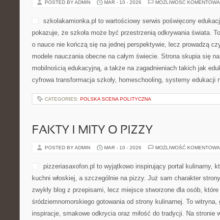
POSTED BY ADMIN
MAR - 10 - 2026
MOŻLIWOŚĆ KOMENTOWA
szkolakamionka.pl to wartościowy serwis poświęcony edukacj
pokazuje, że szkoła może być przestrzenią odkrywania świata. To
o nauce nie kończą się na jednej perspektywie, lecz prowadzą czy
modele nauczania obecne na całym świecie. Strona skupia się n
mobilnością edukacyjną, a także na zagadnieniach takich jak eduka
cyfrowa transformacja szkoły, homeschooling, systemy edukacji 
CATEGORIES:
POLSKA SCENA POLITYCZNA
FAKTY I MITY O PIZZY
POSTED BY ADMIN
MAR - 10 - 2026
MOŻLIWOŚĆ KOMENTOWA
pizzeriasaxofon.pl to wyjątkowo inspirujący portal kulinarny, k
kuchni włoskiej, a szczególnie na pizzy. Już sam charakter strony
zwykły blog z przepisami, lecz miejsce stworzone dla osób, któr
śródziemnomorskiego gotowania od strony kulinarnej. To witryna, 
inspiracje, smakowe odkrycia oraz miłość do tradycji. Na stronie