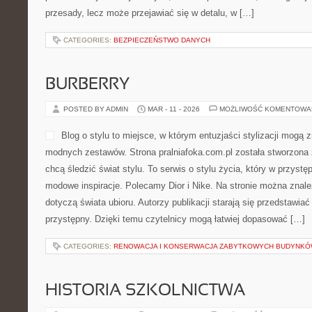
przesady, lecz może przejawiać się w detalu, w […]
CATEGORIES:
BEZPIECZEŃSTWO DANYCH
BURBERRY
POSTED BY ADMIN
MAR - 11 - 2026
MOŻLIWOŚĆ KOMENTOWA
Blog o stylu to miejsce, w którym entuzjaści stylizacji mogą 
modnych zestawów. Strona pralniafoka.com.pl została stworzona 
chcą śledzić świat stylu. To serwis o stylu życia, który w przyst
modowe inspiracje. Polecamy Dior i Nike. Na stronie można znaleź
dotyczą świata ubioru. Autorzy publikacji starają się przedstawia
przystępny. Dzięki temu czytelnicy mogą łatwiej dopasować […]
CATEGORIES:
RENOWACJA I KONSERWACJA ZABYTKOWYCH BUDYNK
HISTORIA SZKOLNICTWA