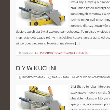
rozwijany z myślą o osobach
zrozumieć rynek motoryzacy
konkretnych tematów związ
czemu może być codziennym
zarówno dla użytkowników au
dopiero zgłębiają świat zakupu samochodów. To miejsce w sieci,
inspiracje dotyczące różnych aspektów korzystania z auta, od 
aż po ubezpieczenia. Nowości na stronie […]
CATEGORIES:
PORADNIK POCZĄTKUJĄCEJ STYLISTKI
DIY W KUCHNI
POSTED BY ADMIN
MAJ - 4 - 2026
MOŻLIWOŚĆ KOMENTOWAN
Bibi Bistro to lokal, które 
szukających dobry smak. St
charakter lokalu, w którym 
apetyczne, ale również pod