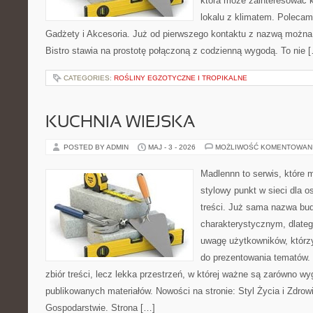
która może zainteresować k
lokalu z klimatem. Polecam
Gadżety i Akcesoria. Już od pierwszego kontaktu z nazwą można 
Bistro stawia na prostotę połączoną z codzienną wygodą. To nie 
CATEGORIES:
ROŚLINY EGZOTYCZNE I TROPIKALNE
KUCHNIA WIEJSKA
POSTED BY ADMIN
MAJ - 3 - 2026
MOŻLIWOŚĆ KOMENTOWAN
Madlennn to serwis, które 
stylowy punkt w sieci dla 
treści. Już sama nazwa bu
charakterystycznym, dlate
uwagę użytkowników, którzy
do prezentowania tematów. 
zbiór treści, lecz lekka przestrzeń, w której ważne są zarówno wy
publikowanych materiałów. Nowości na stronie: Styl Życia i Zdrowi
Gospodarstwie. Strona […]