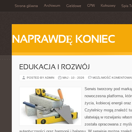
Archiwum
GPW
Koksowy
Strona główna
Giełdowe
Spis T
NAPRAWDĘ KONIEC
EDUKACJA I ROZWÓJ
POSTED BY ADMIN
MAJ - 10 - 2026
MOŻLIWOŚĆ KOMENTOWA
Serwis tworzony pod marką
nowoczesna platforma, któr
życia, kobiecej energii or
Czytelnicy mogą znaleźć tut
ułatwiają w rozwijaniu włas
została opracowana z myślą
autentyczności oraz harmonii i balansu. W serwisie można znaleź