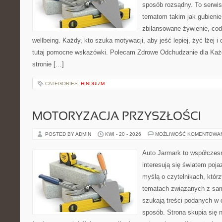
sposób rozsądny. To serwi
tematom takim jak gubieni
zbilansowane żywienie, cod
wellbeing. Każdy, kto szuka motywacji, aby jeść lepiej, żyć lżej i 
tutaj pomocne wskazówki. Polecam Zdrowe Odchudzanie dla Każd
stronie […]
CATEGORIES:
HINDUIZM
MOTORYZACJA PRZYSZŁOŚCI
POSTED BY ADMIN
KWI - 20 - 2026
MOŻLIWOŚĆ KOMENTOWA
Auto Jarmark to współczesn
interesują się światem poj
myślą o czytelnikach, któr
tematach związanych z sam
szukają treści podanych w 
sposób. Strona skupia się 