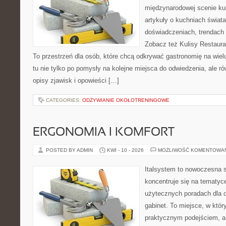
międzynarodowej scenie kul
artykuły o kuchniach świata
doświadczeniach, trendach i
Zobacz też Kulisy Restaurac
To przestrzeń dla osób, które chcą odkrywać gastronomię na wielu
tu nie tylko po pomysły na kolejne miejsca do odwiedzenia, ale ró
opisy zjawisk i opowieści […]
CATEGORIES:
ODŻYWIANIE OKOŁOTRENINGOWE
ERGONOMIA I KOMFORT
POSTED BY ADMIN
KWI - 10 - 2026
MOŻLIWOŚĆ KOMENTOWA
Italsystem to nowoczesna s
koncentruje się na tematyc
użytecznych poradach dla 
gabinet. To miejsce, w któr
praktycznym podejściem, a 