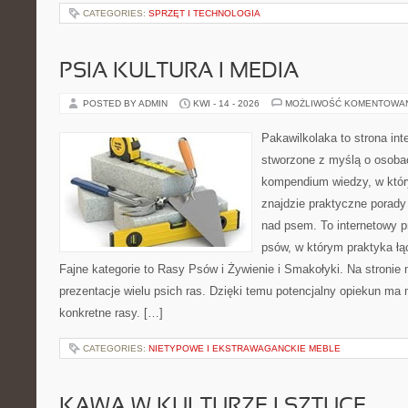
CATEGORIES:
SPRZĘT I TECHNOLOGIA
PSIA KULTURA I MEDIA
POSTED BY ADMIN
KWI - 14 - 2026
MOŻLIWOŚĆ KOMENTOWA
Pakawilkolaka to strona int
stworzone z myślą o osoba
kompendium wiedzy, w któr
znajdzie praktyczne porady
nad psem. To internetowy pr
psów, w którym praktyka łą
Fajne kategorie to Rasy Psów i Żywienie i Smakołyki. Na stroni
prezentacje wielu psich ras. Dzięki temu potencjalny opiekun ma 
konkretne rasy. […]
CATEGORIES:
NIETYPOWE I EKSTRAWAGANCKIE MEBLE
KAWA W KULTURZE I SZTUCE