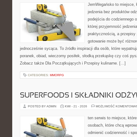
JemWegańsko to miejsce, kt
jedzenia bez produktów od
podejścia do codziennego o
której przyjemność jedzenia
praktycznością, a przepisy 
gotowanie może być różnor
jednocześnie sycąca. To źródło inspiracji dla osób, które wypatr
poranek, obiad, wieczorny posiłek, słodką przekąskę czy coś py
Zobacz także Dla Początkujących i Przepisy kulinarne. […]
CATEGORIES:
MMORPG
SUPERFOODS I SKŁADNIKI ODŻ
POSTED BY ADMIN
KWI - 21 - 2026
MOŻLIWOŚĆ KOMENTOWA
ten serwis to miejsce, któr
osobach, które chcą wprow
odmienić codzienność i spo