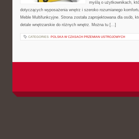
myślą o użytkownikach, któr
dotyczących wyposażenia wnętrz i szeroko rozumianego komfortu.
Meble Multifunkcyjne. Strona została zaprojektowana dla osób, k
detale wnętrzarskie do różnych wnętrz. Można tu […]
CATEGORIES:
POLSKA W CZASACH PRZEMIAN USTROJOWYCH