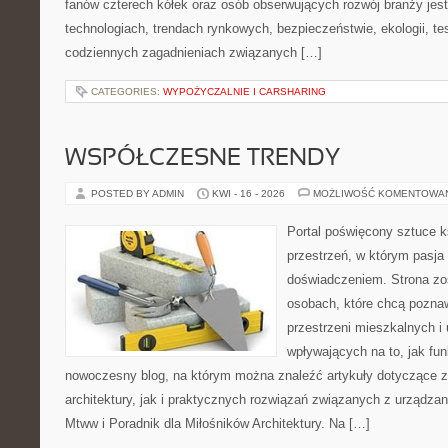
fanów czterech kółek oraz osób obserwujących rozwój branży je
technologiach, trendach rynkowych, bezpieczeństwie, ekologii, t
codziennych zagadnieniach związanych […]
CATEGORIES:
WYPOŻYCZALNIE I CARSHARING
WSPÓŁCZESNE TRENDY
POSTED BY ADMIN
KWI - 16 - 2026
MOŻLIWOŚĆ KOMENTOWA
Portal poświęcony sztuce k
przestrzeń, w którym pasja
doświadczeniem. Strona zo
osobach, które chcą pozna
przestrzeni mieszkalnych i
wpływających na to, jak fu
nowoczesny blog, na którym można znaleźć artykuły dotyczące z
architektury, jak i praktycznych rozwiązań związanych z urządz
Mtww i Poradnik dla Miłośników Architektury. Na […]