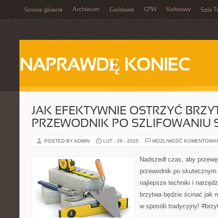
Archiwum
GPW
Koksowy
Strona główna
Giełdowe
Spis T
NAPRAWDĘ KONIEC
JAK EFEKTYWNIE OSTRZYĆ BRZ
PRZEWODNIK PO SZLIFOWANIU 
POSTED BY ADMIN
LUT - 26 - 2025
MOŻLIWOŚĆ KOMENTOWA
Nadszedł czas, aby przewę
przewodnik po skutecznym o
najlepsze techniki i narzędz
brzytwa będzie ścinać jak 
w sposób tradycyjny! #brzy