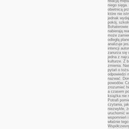
relacją międ
niego sięga.
obietnicą pr
które nie is
jednak wydaj
pokój, szkol
Bohaterowie 
nabierają re
może zamien
odległą plan
analizuje jes
intencji auto
zanurza się
jedna z naj
kulturze. Z 
zmienia. Nas
pytań o tożs
odpowiedzi n
nazwać. Doro
powodów. C
zrozumieć hi
a czasem po 
książka nie 
Potrafi pomi
czytania, ja
niezwykłe, ż
uruchomić w 
wspomnień i
właśnie tego
Współczesny