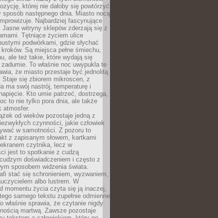
zycję, której nie dałoby się powtórzyć
y sposób następnego dnia. Miasto nocą
improwizuje. Najbardziej fascynujące
. Jasne witryny sklepów zderzają się z
amami. Tętniące życiem ulice
pustymi podwórkami, gdzie słychać
 kroków. Są miejsca pełne śmiechu,
hu, ale też takie, które wydają się
 zadumie. To właśnie noc uwypukla te
awia, że miasto przestaje być jednolitą
. Staje się zbiorem mikroscen, z
a ma swój nastrój, temperaturę i
apięcie. Kto umie patrzeć, dostrzega,
oc to nie tylko pora dnia, ale także
 atmosfer.
ążek od wieków pozostaje jedną z
niezwykłych czynności, jakie człowiek
wać w samotności. Z pozoru to
takt z zapisanym słowem, kartkami
 ekranem czytnika, lecz w
ci jest to spotkanie z cudzą
 cudzym doświadczeniem i często z
wym sposobem widzenia świata.
afi stać się schronieniem, wyzwaniem,
auczycielem albo lustrem. W
d momentu życia czyta się ją inaczej,
tego samego tekstu zupełnie odmienne
o właśnie sprawia, że czytanie nigdy
nnością martwą. Zawsze pozostaje
zy tekstem a człowiekiem, który po