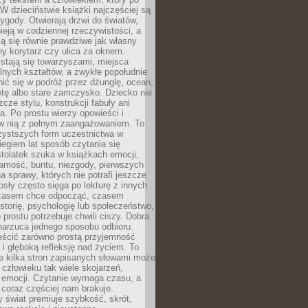
 W dzieciństwie książki najczęściej są
zygody. Otwierają drzwi do światów,
tnieją w codziennej rzeczywistości, a
ą się równie prawdziwe jak własny
ny korytarz czy ulica za oknem.
stają się towarzyszami, miejsca
alnych kształtów, a zwykłe popołudnie
ić się w podróż przez dżunglę, ocean,
etę albo stare zamczysko. Dziecko nie
zcze stylu, konstrukcji fabuły ani
ra. Po prostu wierzy opowieści i
 w nią z pełnym zaangażowaniem. To
czystszych form uczestnictwa w
biegiem lat sposób czytania się
tolatek szuka w książkach emocji,
amość, buntu, niezgody, pierwszych
a sprawy, których nie potrafi jeszcze
sły często sięga po lekturę z innych
zasem chce odpocząć, czasem
storię, psychologię lub społeczeństwo,
prostu potrzebuje chwili ciszy. Dobra
narzuca jednego sposobu odbioru.
eścić zarówno prostą przyjemność
k i głęboką refleksję nad życiem. To
e kilka stron zapisanych słowami może
człowieku tak wiele skojarzeń,
 emocji. Czytanie wymaga czasu, a
 coraz częściej nam brakuje.
 świat premiuje szybkość, skrót,