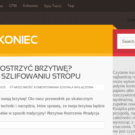
GPW
Koksowy
Tagi
we
Spis Treści
SUB
KONIEC
 OSTRZYĆ BRZYTWĘ?
Czytanie ksi
 SZLIFOWANIU STROPU
najbardziej 
może wykony
jedynie kon
JAK
2025
MOŻLIWOŚĆ KOMENTOWANIA
ZOSTAŁA WYŁĄCZONA
papieru albo
EFEKTYWNIE
OSTRZYĆ
rzeczywistoś
BRZYTWĘ?
 swoją brzytwę! Oto nasz przewodnik po skutecznym
wyobraźnią,
PRZEWODNIK
PO
zupełnie no
 techniki i narzędzia, które sprawią, że twoja brzytwa będzie
SZLIFOWANIU
Książka potr
STROPU
ebie w sposób tradycyjny! #brzytwa #ostrzenie #tradycja
przygodą, n
zależności o
wynosząc z 
znaczenia. T
nie jest czy