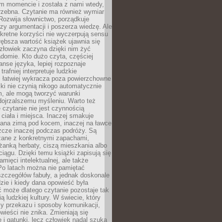
m momencie i została z nami wtedy,
trzebna. Czytanie ma również wymiar
Rozwija słownictwo, porządkuje
zy argumentacji i poszerza wiedzę. Ale
kretne korzyści nie wyczerpują sensu
głębsza wartość książek ujawnia się
złowiek zaczyna dzięki nim żyć
adomie. Kto dużo czyta, częściej
nse języka, lepiej rozpoznaje
trafniej interpretuje ludzkie
i łatwiej wykracza poza powierzchowne
ki nie czynią nikogo automatycznie
, ale mogą tworzyć warunki
dojrzalszemu myśleniu. Warto też
 czytanie nie jest czynnością
ciała i miejsca. Inaczej smakuje
tana zimą pod kocem, inaczej na ławce
zcze inaczej podczas podróży. Są
ązane z konkretnymi zapachami,
liżanką herbaty, ciszą mieszkania albo
iągu. Dzięki temu książki zapisują się
amięci intelektualnej, ale także
Po latach można nie pamiętać
zczegółów fabuły, a jednak doskonale
zie i kiedy dana opowieść była
 może dlatego czytanie pozostaje tak
ą ludzkiej kultury. W świecie, który
y przekazu i sposoby komunikacji,
wieści nie znika. Zmieniają się
e i gatunki, lecz człowiek nadal szuka