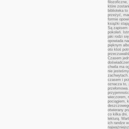
filozoficzne
które zostan
biblioteka t
przeżyć, ma
formie opowi
książki staj
Są zapisem 
pokoleń. Ist
jaki rodzi s
opowiada na
pięknym alb
oto ktoś pot
przeczuwaliś
Czasem jedn
doświadczeni
chwila ma og
nie jesteśmy
zachwytach. 
czasem i prz
oznacza to, 
przełomowa.
przyjemnośc
wieczorem, 
pociągiem, 
deszczowego
otwierany pr
co kilka dni
lekturą. War
ich randze w 
najważniejsz