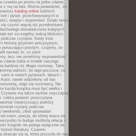
, a czwarta po prostu na jedno zdanie,
ie z nią na lata. Można powiedzieć, że
o swoisty
katalog online
ludzkich
rzeń i pytań, przechowywanych w
eści, esejów i wspomnień. Dzięki temu
ą się czymś więcej niż przedmiotami.
duchowego doświadczenia kolejnych
nieje też szczególny rodzaj bliskości,
ię podczas czytania. Kiedy ktoś
m historię językiem precyzyjnym,
o poruszająco prostym, czujemy, że
rafił nazwać to, co sami
my, lecz nie umieliśmy wypowiedzieć.
o zdanie trafia w środek naszego
a bardziej niż długie rozmowy. Taka
romną wartość, bo daje poczucie, że
 sami w swoich pytaniach, lękach i
Autor, nawet oddzielony od nas
estrzenią, staje się rozmówcą. Nie
że każda książka musi być wielka i
 Czytanie ma także wymiar zwyczajnej
i. Lekka powieść przeczytana
reportaż towarzyszący podróży
kryminał czytany podczas
 weekendu, zbiór opowiadań
zed snem, poezja, do której wraca się
, wszystko to buduje osobistą relację z
tość książek nie polega wyłącznie na
historii literatury. Czasem
a okazuje się ta, która przyszła do nas