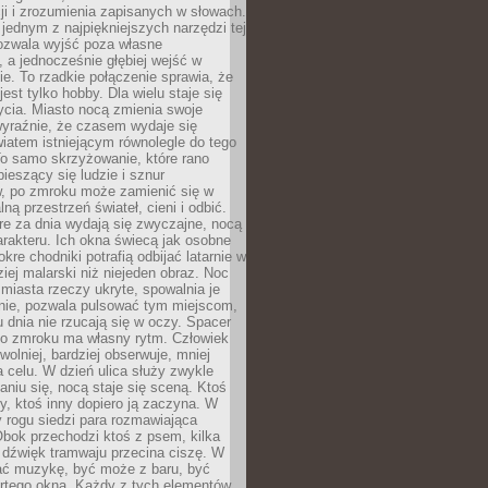
i i zrozumienia zapisanych w słowach.
 jednym z najpiękniejszych narzędzi tej
ozwala wyjść poza własne
, a jednocześnie głębiej wejść w
e. To rzadkie połączenie sprawia, że
jest tylko hobby. Dla wielu staje się
cia. Miasto nocą zmienia swoje
wyraźnie, że czasem wydaje się
iatem istniejącym równolegle do tego
To samo skrzyżowanie, które rano
pieszący się ludzie i sznur
 po zmroku może zamienić się w
lną przestrzeń świateł, cieni i odbić.
re za dnia wydają się zwyczajne, nocą
arakteru. Ich okna świecą jak osobne
okre chodniki potrafią odbijać latarnie w
iej malarski niż niejeden obraz. Noc
iasta rzeczy ukryte, spowalnia je
wnie, pozwala pulsować tym miejscom,
u dnia nie rzucają się w oczy. Spacer
po zmroku ma własny rytm. Człowiek
wolniej, bardziej obserwuje, mniej
a celu. W dzień ulica służy zwykle
niu się, nocą staje się sceną. Ktoś
y, ktoś inny dopiero ją zaczyna. W
y rogu siedzi para rozmawiająca
bok przechodzi ktoś z psem, kilka
 dźwięk tramwaju przecina ciszę. W
hać muzykę, być może z baru, być
rtego okna. Każdy z tych elementów