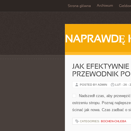
Archiwum
Strona główna
Giełdo
NAPRAWDĘ 
JAK EFEKTYWNIE
PRZEWODNIK PO
POSTED BY ADMIN
LUT - 26 - 
Nadszedł czas, aby przewęzić
ostrzeniu stropu. Poznaj najlepsze
ścinać jak nowa. Czas zadbać o si
CATEGORIES:
BOCHEN-CHLEBA