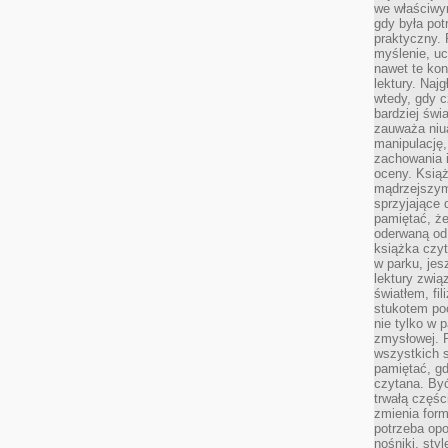
we właściwy
gdy była po
praktyczny. 
myślenie, uc
nawet te kon
lektury. Naj
wtedy, gdy c
bardziej świ
zauważa niua
manipulację, 
zachowania 
oceny. Książ
mądrzejszym
sprzyjające 
pamiętać, że
oderwaną od 
książka czy
w parku, jes
lektury zwi
światłem, fi
stukotem poc
nie tylko w p
zmysłowej. 
wszystkich s
pamiętać, gd
czytana. Być
trwałą części
zmienia form
potrzeba opo
nośniki, styl