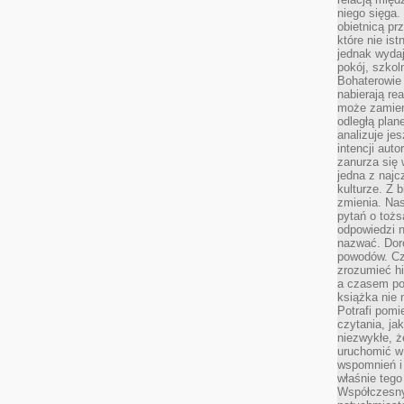
niego sięga.
obietnicą pr
które nie is
jednak wydaj
pokój, szkol
Bohaterowie 
nabierają re
może zamien
odległą plan
analizuje jes
intencji auto
zanurza się
jedna z naj
kulturze. Z 
zmienia. Nas
pytań o tożs
odpowiedzi n
nazwać. Doro
powodów. C
zrozumieć hi
a czasem po 
książka nie 
Potrafi pomi
czytania, ja
niezwykłe, ż
uruchomić w 
wspomnień i
właśnie tego
Współczesny