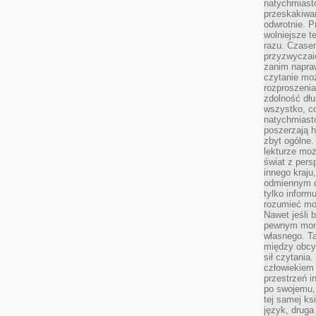
natychmiasto
przeskakiwa
odwrotnie. P
wolniejsze t
razu. Czasem
przyzwyczaić
zanim napraw
czytanie mo
rozproszenia
zdolność dłu
wszystko, c
natychmiast
poszerzają h
zbyt ogólne.
lekturze mo
świat z pers
innego kraju
odmiennym d
tylko informu
rozumieć mot
Nawet jeśli 
pewnym mom
własnego. T
między obcym
sił czytania.
człowiekiem 
przestrzeń in
po swojemu, 
tej samej ks
język, druga 