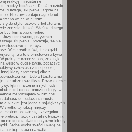
wą reakcję i nieustanne
nie między bodźcami. Książka działa
rosi o uwagę, skupienie i zgodę na
empo. Nie zawsze daje nagrodę od
 trzeba wejść w jej rytm,
 się do stylu, oswoić z bohaterami,
dę zacznie działać. Właśnie dlatego
że być formą oporu wobec
. Uczy cierpliwości, przywraca
ższego skupienia i pokazuje, że nie
o wartościowe, musi być
owe. Wiele osób mówi, że książki
oryzonty, ale to sformułowanie bywa
 W praktyce oznacza ono, że dzięki
żna wejść w cudze życie, zobaczyć
pektywy człowieka z innej epoki,
, innej klasy społecznej albo z
oświadczeniem. Dobra literatura nie
je, ale także uwrażliwia. Pozwala lepiej
ywy, lęki i marzenia innych ludzi.
bohater jest od nas bardzo odległy, w
encie rozpoznajemy w nim coś
a zdolność do budowania mostu
 a bliskim jest jedną z największych
 W środku tej relacji między
a tekstem pojawia się szczególna
terpretacji. Każdy czytelnik tworzy ją
bo nie istnieją dwie identyczne lektury
iążki. Jedna osoba zwróci uwagę na
na nastrój, trzecia na wątki