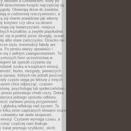
zy tekstem a człowiekiem, który po
 W dzieciństwie książki najczęściej są
zygody. Otwierają drzwi do światów,
tnieją w codziennej rzeczywistości, a
ą się równie prawdziwe jak własny
ny korytarz czy ulica za oknem.
stają się towarzyszami, miejsca
alnych kształtów, a zwykłe popołudnie
ić się w podróż przez dżunglę, ocean,
etę albo stare zamczysko. Dziecko nie
zcze stylu, konstrukcji fabuły ani
ra. Po prostu wierzy opowieści i
 w nią z pełnym zaangażowaniem. To
czystszych form uczestnictwa w
biegiem lat sposób czytania się
tolatek szuka w książkach emocji,
amość, buntu, niezgody, pierwszych
a sprawy, których nie potrafi jeszcze
sły często sięga po lekturę z innych
zasem chce odpocząć, czasem
storię, psychologię lub społeczeństwo,
prostu potrzebuje chwili ciszy. Dobra
narzuca jednego sposobu odbioru.
eścić zarówno prostą przyjemność
k i głęboką refleksję nad życiem. To
e kilka stron zapisanych słowami może
człowieku tak wiele skojarzeń,
 emocji. Czytanie wymaga czasu, a
 coraz częściej nam brakuje.
 świat premiuje szybkość, skrót,