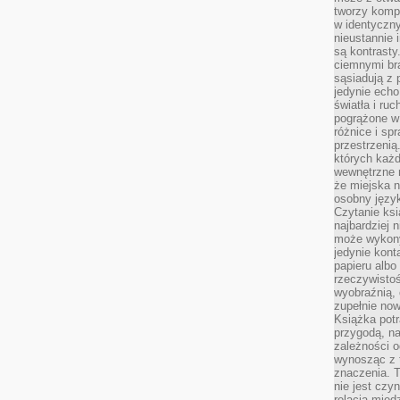
tworzy kompo
w identyczn
nieustannie 
są kontrasty
ciemnymi br
sąsiadują z 
jedynie echo
światła i ruc
pogrążone w
różnice i spr
przestrzenią
których każd
wewnętrzne n
że miejska n
osobny język
Czytanie ksi
najbardziej 
może wykony
jedynie kon
papieru albo
rzeczywistoś
wyobraźnią,
zupełnie no
Książka potr
przygodą, n
zależności o
wynosząc z 
znaczenia. T
nie jest czy
relacją międ