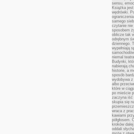
sensu, emocj
Książka jest
wędrówki. P
ograniczenia
samego siebi
czytanie nie 
sposobem ży
oblicze tak 
odrębnym św
dziennego. 
wypełniają s
samochodów,
niemal teatra
Budynki, któ
nabierają ch
historie, a m
sposób bardz
wydobywa z m
albo przeci
które w ciąg
po mieście 
zaczyna iść 
skupia się n
przemieszcza
wraca z prac
kawiarni prz
półgłosem. O
kroków dalej
oddali słyc
może z otwa