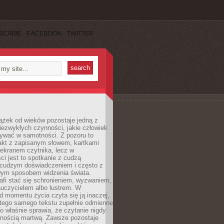
SCRIBE
FACEBOOK
TWITTER
ążek od wieków pozostaje jedną z
niezwykłych czynności, jakie człowiek
wać w samotności. Z pozoru to
takt z zapisanym słowem, kartkami
 ekranem czytnika, lecz w
ci jest to spotkanie z cudzą
 cudzym doświadczeniem i często z
wym sposobem widzenia świata.
afi stać się schronieniem, wyzwaniem,
auczycielem albo lustrem. W
d momentu życia czyta się ją inaczej,
tego samego tekstu zupełnie odmienne
o właśnie sprawia, że czytanie nigdy
nnością martwą. Zawsze pozostaje