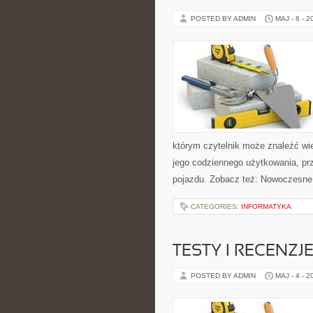
POSTED BY ADMIN
MAJ - 6 - 2
którym czytelnik może znaleźć wi
jego codziennego użytkowania, pr
pojazdu. Zobacz też: Nowoczesne 
CATEGORIES:
INFORMATYKA
TESTY I RECENZJ
POSTED BY ADMIN
MAJ - 4 - 2