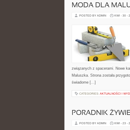
MODA DLA MAL
POSTED BY ADMIN
KWI - 30 - 
związanych z spacerami. Nowe kate
Maluszka. Strona została przygo
świadome […]
CATEGORIES:
AKTUALNOŚCI I WY
PORADNIK ŻYWI
POSTED BY ADMIN
KWI - 23 - 