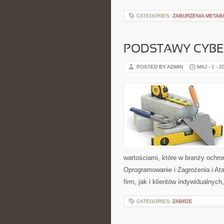
CATEGORIES:
ZABURZENIA METAB
PODSTAWY CYBE
POSTED BY ADMIN
MAJ - 1 - 2
wartościami, które w branży ochr
Oprogramowanie i Zagrożenia i Ata
firm, jak i klientów indywidualnych
CATEGORIES:
ZABRZE