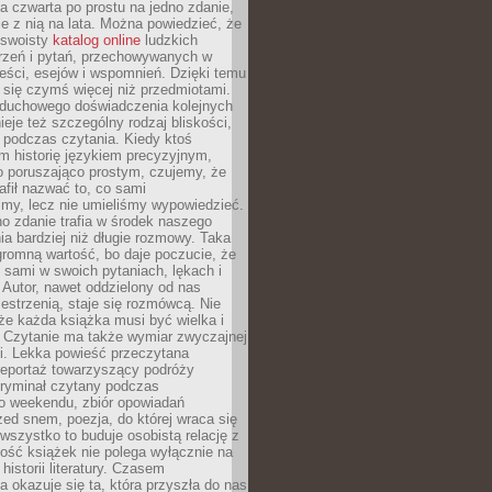
, a czwarta po prostu na jedno zdanie,
ie z nią na lata. Można powiedzieć, że
o swoisty
katalog online
ludzkich
rzeń i pytań, przechowywanych w
eści, esejów i wspomnień. Dzięki temu
ą się czymś więcej niż przedmiotami.
duchowego doświadczenia kolejnych
nieje też szczególny rodzaj bliskości,
ię podczas czytania. Kiedy ktoś
m historię językiem precyzyjnym,
o poruszająco prostym, czujemy, że
rafił nazwać to, co sami
my, lecz nie umieliśmy wypowiedzieć.
o zdanie trafia w środek naszego
a bardziej niż długie rozmowy. Taka
romną wartość, bo daje poczucie, że
 sami w swoich pytaniach, lękach i
Autor, nawet oddzielony od nas
estrzenią, staje się rozmówcą. Nie
że każda książka musi być wielka i
 Czytanie ma także wymiar zwyczajnej
i. Lekka powieść przeczytana
reportaż towarzyszący podróży
kryminał czytany podczas
 weekendu, zbiór opowiadań
zed snem, poezja, do której wraca się
, wszystko to buduje osobistą relację z
tość książek nie polega wyłącznie na
historii literatury. Czasem
a okazuje się ta, która przyszła do nas