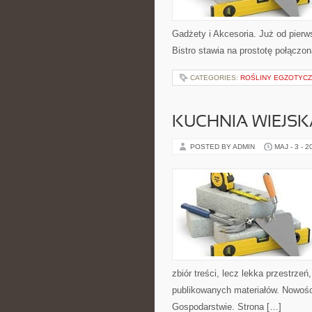
Gadżety i Akcesoria. Już od pier
Bistro stawia na prostotę połączo
CATEGORIES:
ROŚLINY EGZOTYCZ
KUCHNIA WIEJSK
POSTED BY ADMIN
MAJ - 3 - 2
zbiór treści, lecz lekka przestrze
publikowanych materiałów. Nowości 
Gospodarstwie. Strona […]