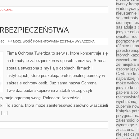
tworzy kompo
w identyczn
OLICZNE
nieustannie 
są kontrasty
ciemnymi br
sąsiadują z 
RBEZPIECZEŃSTWA
jedynie echo
światła i ruc
pogrążone w
PODSTAWY
026
MOŻLIWOŚĆ KOMENTOWANIA
ZOSTAŁA WYŁĄCZONA
CYBERBEZPIECZEŃSTWA
różnice i spr
przestrzenią
Firma Ochrona Twierdza to serwis, które koncentruje się
których każd
wewnętrzne n
na tematyce zabezpieczeń w sposób rzeczowy. Strona
że miejska n
została stworzona z myślą o osobach, firmach i
osobny język
Czytanie ksi
instytucjach, które poszukują profesjonalnej pomocy w
najbardziej 
zakresie ochrony osób. Już sama nazwa Ochrona
może wykony
jedynie kon
Twierdza budzi skojarzenia z stabilnością, czyli
papieru albo
rzeczywistoś
ony mają ogromną wagę. Polecam: Narzędzia i
wyobraźnią,
ki. To strona, która może zainteresować zarówno właścicieli
zupełnie no
Książka potr
, […]
przygodą, n
zależności o
wynosząc z 
znaczenia. T
nie jest czy
relacją międ