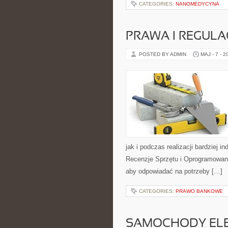
CATEGORIES:
NANOMEDYCYNA
PRAWA I REGULA
POSTED BY ADMIN
MAJ - 7 - 2
jak i podczas realizacji bardziej 
Recenzje Sprzętu i Oprogramowani
aby odpowiadać na potrzeby […]
CATEGORIES:
PRAWO BANKOWE
SAMOCHODY ELE