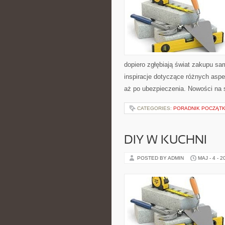
dopiero zgłębiają świat zakupu s
inspiracje dotyczące różnych asp
aż po ubezpieczenia. Nowości na 
CATEGORIES:
PORADNIK POCZĄTK
DIY W KUCHNI
POSTED BY ADMIN
MAJ - 4 - 2