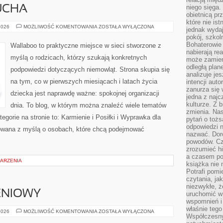
niego sięga.
UCHA
obietnicą pr
które nie is
MODA
2026
MOŻLIWOŚĆ KOMENTOWANIA
ZOSTAŁA WYŁĄCZONA
jednak wydaj
DLA
pokój, szkol
MALUCHA
Bohaterowie 
Wallaboo to praktyczne miejsce w sieci stworzone z
nabierają re
myślą o rodzicach, którzy szukają konkretnych
może zamien
odległą plan
podpowiedzi dotyczących niemowląt. Strona skupia się
analizuje jes
na tym, co w pierwszych miesiącach i latach życia
intencji auto
zanurza się
dziecka jest naprawdę ważne: spokojnej organizacji
jedna z naj
kulturze. Z 
dnia. To blog, w którym można znaleźć wiele tematów
zmienia. Nas
gorie na stronie to: Karmienie i Posiłki i Wyprawka dla
pytań o tożs
odpowiedzi n
towana z myślą o osobach, które chcą podejmować
nazwać. Doro
powodów. C
zrozumieć hi
a czasem po 
DARZENIA
książka nie 
Potrafi pomi
czytania, ja
niezwykłe, ż
ENIOWY
uruchomić w 
wspomnień i
właśnie tego
PORADNIK
2026
MOŻLIWOŚĆ KOMENTOWANIA
ZOSTAŁA WYŁĄCZONA
Współczesny
ŻYWIENIOWY