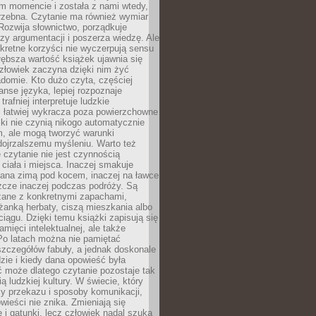
m momencie i została z nami wtedy,
trzebna. Czytanie ma również wymiar
Rozwija słownictwo, porządkuje
zy argumentacji i poszerza wiedzę. Ale
kretne korzyści nie wyczerpują sensu
głębsza wartość książek ujawnia się
złowiek zaczyna dzięki nim żyć
adomie. Kto dużo czyta, częściej
nse języka, lepiej rozpoznaje
trafniej interpretuje ludzkie
i łatwiej wykracza poza powierzchowne
ki nie czynią nikogo automatycznie
, ale mogą tworzyć warunki
dojrzalszemu myśleniu. Warto też
 czytanie nie jest czynnością
ciała i miejsca. Inaczej smakuje
tana zimą pod kocem, inaczej na ławce
zcze inaczej podczas podróży. Są
ązane z konkretnymi zapachami,
liżanką herbaty, ciszą mieszkania albo
iągu. Dzięki temu książki zapisują się
amięci intelektualnej, ale także
Po latach można nie pamiętać
zczegółów fabuły, a jednak doskonale
zie i kiedy dana opowieść była
 może dlatego czytanie pozostaje tak
ą ludzkiej kultury. W świecie, który
y przekazu i sposoby komunikacji,
wieści nie znika. Zmieniają się
e i gatunki, lecz człowiek nadal szuka