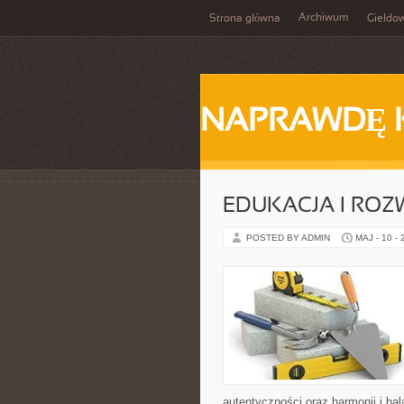
Archiwum
Strona główna
Giełdo
NAPRAWDĘ 
EDUKACJA I ROZ
POSTED BY ADMIN
MAJ - 10 -
autentyczności oraz harmonii i ba