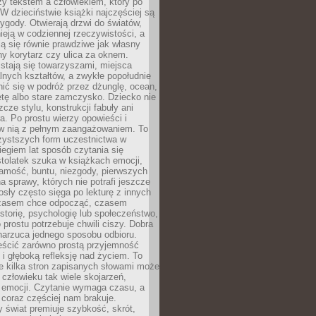
zy tekstem a człowiekiem, który po
 W dzieciństwie książki najczęściej są
zygody. Otwierają drzwi do światów,
tnieją w codziennej rzeczywistości, a
ą się równie prawdziwe jak własny
ny korytarz czy ulica za oknem.
stają się towarzyszami, miejsca
alnych kształtów, a zwykłe popołudnie
ić się w podróż przez dżunglę, ocean,
etę albo stare zamczysko. Dziecko nie
zcze stylu, konstrukcji fabuły ani
ra. Po prostu wierzy opowieści i
 w nią z pełnym zaangażowaniem. To
czystszych form uczestnictwa w
biegiem lat sposób czytania się
tolatek szuka w książkach emocji,
amość, buntu, niezgody, pierwszych
a sprawy, których nie potrafi jeszcze
sły często sięga po lekturę z innych
zasem chce odpocząć, czasem
storię, psychologię lub społeczeństwo,
prostu potrzebuje chwili ciszy. Dobra
narzuca jednego sposobu odbioru.
eścić zarówno prostą przyjemność
k i głęboką refleksję nad życiem. To
e kilka stron zapisanych słowami może
człowieku tak wiele skojarzeń,
 emocji. Czytanie wymaga czasu, a
 coraz częściej nam brakuje.
 świat premiuje szybkość, skrót,