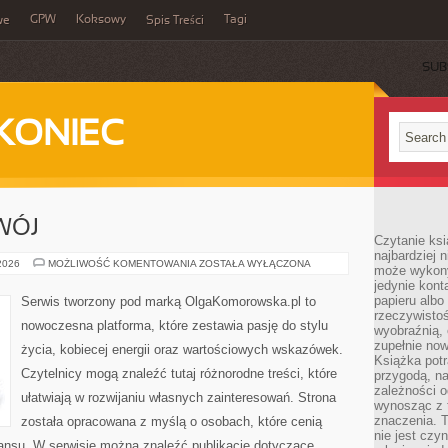
GPW
Koksowy
Tagi
we
Spis Treści
SUB
KONIEC
WÓJ
Czytanie ksi
najbardziej 
EDUKACJA
 2026
MOŻLIWOŚĆ KOMENTOWANIA
ZOSTAŁA WYŁĄCZONA
może wykony
I
jedynie kon
ROZWÓJ
papieru albo
Serwis tworzony pod marką OlgaKomorowska.pl to
rzeczywistoś
nowoczesna platforma, które zestawia pasję do stylu
wyobraźnią,
zupełnie no
życia, kobiecej energii oraz wartościowych wskazówek.
Książka potr
Czytelnicy mogą znaleźć tutaj różnorodne treści, które
przygodą, n
zależności o
ułatwiają w rozwijaniu własnych zainteresowań. Strona
wynosząc z 
znaczenia. T
została opracowana z myślą o osobach, które cenią
nie jest czy
lansu. W serwisie można znaleźć publikacje dotyczące