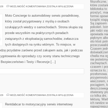
filozoficzne
które zostan
SAMOCHODY
026
MOŻLIWOŚĆ KOMENTOWANIA
ZOSTAŁA WYŁĄCZONA
biblioteka t
ELEKTRYCZNE
I
przeżyć, ma
HYBRYDOWE
Moto Concierge to automobilowy serwis poradnikowy,
formie opowi
książki staj
który został przygotowany z myślą o osobach
Są zapisem 
pokoleń. Ist
szukających wiedzy o samochodach. Strona skupia się
jaki rodzi s
przede wszystkim na praktycznych poradach
opowiada na
pięknym alb
związanych z eksploatacją samochodów, zwłaszcza
oto ktoś pot
tych dostępnych na rynku wtórnym. To miejsce, w
przeczuwaliś
Czasem jedn
edzę przydatne zarówno przed zakupem auta, jak i podczas
doświadczeni
chwila ma og
zygotowania do sprzedaży czy oceny stanu technicznego
nie jesteśmy
Bezpieczeństwo i Testy i Recenzje […]
zachwytach. 
czasem i prz
oznacza to, 
przełomowa.
przyjemnośc
wieczorem, 
pociągiem, 
E
deszczowego
otwierany pr
TESTY
026
MOŻLIWOŚĆ KOMENTOWANIA
ZOSTAŁA WYŁĄCZONA
co kilka dni
I
lekturą. War
RECENZJE
ich randze w 
Rentdabcar to motoryzacyjny serwis internetowy
najważniejsz