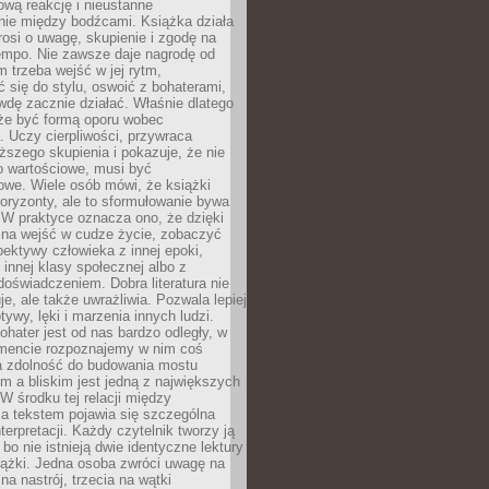
wą reakcję i nieustanne
nie między bodźcami. Książka działa
rosi o uwagę, skupienie i zgodę na
empo. Nie zawsze daje nagrodę od
 trzeba wejść w jej rytm,
 się do stylu, oswoić z bohaterami,
dę zacznie działać. Właśnie dlatego
że być formą oporu wobec
. Uczy cierpliwości, przywraca
ższego skupienia i pokazuje, że nie
o wartościowe, musi być
owe. Wiele osób mówi, że książki
oryzonty, ale to sformułowanie bywa
 W praktyce oznacza ono, że dzięki
żna wejść w cudze życie, zobaczyć
pektywy człowieka z innej epoki,
, innej klasy społecznej albo z
oświadczeniem. Dobra literatura nie
je, ale także uwrażliwia. Pozwala lepiej
ywy, lęki i marzenia innych ludzi.
bohater jest od nas bardzo odległy, w
encie rozpoznajemy w nim coś
a zdolność do budowania mostu
 a bliskim jest jedną z największych
 W środku tej relacji między
a tekstem pojawia się szczególna
terpretacji. Każdy czytelnik tworzy ją
bo nie istnieją dwie identyczne lektury
iążki. Jedna osoba zwróci uwagę na
na nastrój, trzecia na wątki