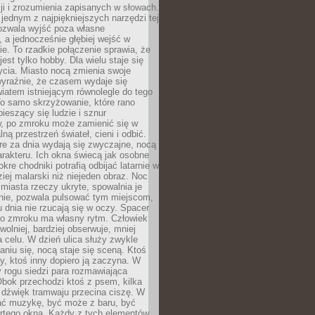
i i zrozumienia zapisanych w słowach.
 jednym z najpiękniejszych narzędzi tej
ozwala wyjść poza własne
, a jednocześnie głębiej wejść w
e. To rzadkie połączenie sprawia, że
jest tylko hobby. Dla wielu staje się
cia. Miasto nocą zmienia swoje
wyraźnie, że czasem wydaje się
iatem istniejącym równolegle do tego
To samo skrzyżowanie, które rano
pieszący się ludzie i sznur
 po zmroku może zamienić się w
lną przestrzeń świateł, cieni i odbić.
re za dnia wydają się zwyczajne, nocą
arakteru. Ich okna świecą jak osobne
okre chodniki potrafią odbijać latarnie w
iej malarski niż niejeden obraz. Noc
iasta rzeczy ukryte, spowalnia je
wnie, pozwala pulsować tym miejscom,
u dnia nie rzucają się w oczy. Spacer
po zmroku ma własny rytm. Człowiek
wolniej, bardziej obserwuje, mniej
a celu. W dzień ulica służy zwykle
niu się, nocą staje się sceną. Ktoś
y, ktoś inny dopiero ją zaczyna. W
y rogu siedzi para rozmawiająca
bok przechodzi ktoś z psem, kilka
 dźwięk tramwaju przecina ciszę. W
hać muzykę, być może z baru, być
rtego okna. Każdy z tych elementów