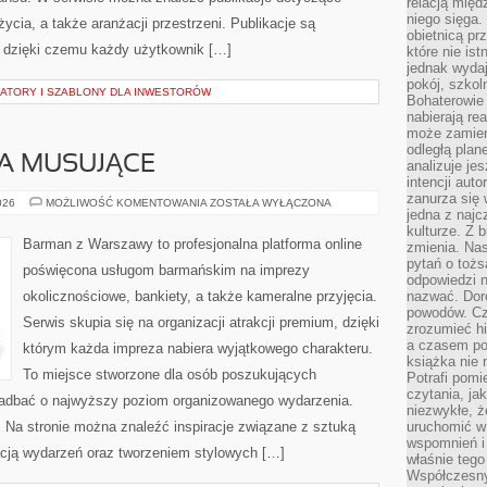
relacją międ
niego sięga.
życia, a także aranżacji przestrzeni. Publikacje są
obietnicą pr
 dzięki czemu każdy użytkownik […]
które nie is
jednak wydaj
pokój, szkol
LATORY I SZABLONY DLA INWESTORÓW
Bohaterowie 
nabierają re
może zamien
odległą plan
A MUSUJĄCE
analizuje jes
intencji auto
zanurza się
SZAMPANY
026
MOŻLIWOŚĆ KOMENTOWANIA
ZOSTAŁA WYŁĄCZONA
jedna z naj
I
WINA
kulturze. Z 
MUSUJĄCE
Barman z Warszawy to profesjonalna platforma online
zmienia. Nas
pytań o tożs
poświęcona usługom barmańskim na imprezy
odpowiedzi n
okolicznościowe, bankiety, a także kameralne przyjęcia.
nazwać. Doro
powodów. C
Serwis skupia się na organizacji atrakcji premium, dzięki
zrozumieć hi
a czasem po 
którym każda impreza nabiera wyjątkowego charakteru.
książka nie 
To miejsce stworzone dla osób poszukujących
Potrafi pomi
czytania, ja
ą zadbać o najwyższy poziom organizowanego wydarzenia.
niezwykłe, ż
i. Na stronie można znaleźć inspiracje związane z sztuką
uruchomić w 
wspomnień i
zacją wydarzeń oraz tworzeniem stylowych […]
właśnie tego
Współczesny