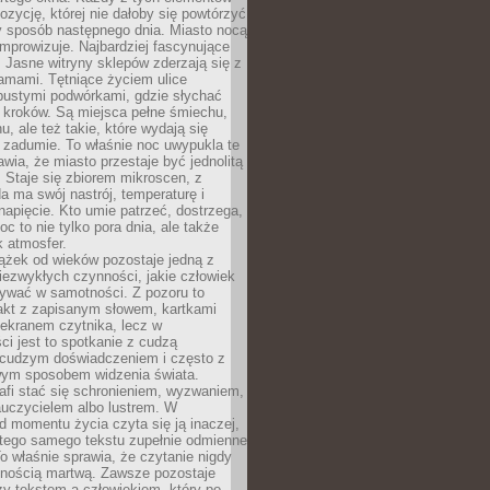
zycję, której nie dałoby się powtórzyć
y sposób następnego dnia. Miasto nocą
improwizuje. Najbardziej fascynujące
. Jasne witryny sklepów zderzają się z
amami. Tętniące życiem ulice
pustymi podwórkami, gdzie słychać
 kroków. Są miejsca pełne śmiechu,
hu, ale też takie, które wydają się
 zadumie. To właśnie noc uwypukla te
awia, że miasto przestaje być jednolitą
. Staje się zbiorem mikroscen, z
a ma swój nastrój, temperaturę i
apięcie. Kto umie patrzeć, dostrzega,
oc to nie tylko pora dnia, ale także
 atmosfer.
ążek od wieków pozostaje jedną z
niezwykłych czynności, jakie człowiek
wać w samotności. Z pozoru to
takt z zapisanym słowem, kartkami
 ekranem czytnika, lecz w
ci jest to spotkanie z cudzą
 cudzym doświadczeniem i często z
wym sposobem widzenia świata.
afi stać się schronieniem, wyzwaniem,
auczycielem albo lustrem. W
d momentu życia czyta się ją inaczej,
tego samego tekstu zupełnie odmienne
o właśnie sprawia, że czytanie nigdy
nnością martwą. Zawsze pozostaje
zy tekstem a człowiekiem, który po