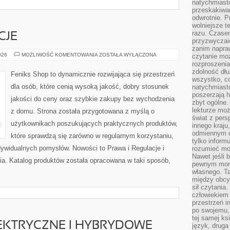
natychmiasto
przeskakiwa
odwrotnie. P
wolniejsze t
razu. Czasem
CJE
przyzwyczaić
zanim napraw
PRAWA
026
MOŻLIWOŚĆ KOMENTOWANIA
ZOSTAŁA WYŁĄCZONA
czytanie mo
I
rozproszenia
REGULACJE
zdolność dłu
Feniks Shop to dynamicznie rozwijająca się przestrzeń
wszystko, c
dla osób, które cenią wysoką jakość, dobry stosunek
natychmiast
poszerzają h
jakości do ceny oraz szybkie zakupy bez wychodzenia
zbyt ogólne.
lekturze mo
z domu. Strona została przygotowana z myślą o
świat z pers
użytkownikach poszukujących praktycznych produktów,
innego kraju
odmiennym d
które sprawdzą się zarówno w regularnym korzystaniu,
tylko informu
indywidualnych pomysłów. Nowości to Prawa i Regulacje i
rozumieć mot
Nawet jeśli 
a. Katalog produktów została opracowana w taki sposób,
pewnym mom
własnego. T
między obcym
sił czytania.
człowiekiem 
przestrzeń in
po swojemu, 
tej samej ks
KTRYCZNE I HYBRYDOWE
język, druga 