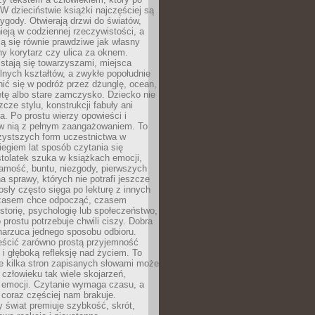
 W dzieciństwie książki najczęściej są
zygody. Otwierają drzwi do światów,
tnieją w codziennej rzeczywistości, a
ą się równie prawdziwe jak własny
ny korytarz czy ulica za oknem.
stają się towarzyszami, miejsca
alnych kształtów, a zwykłe popołudnie
ić się w podróż przez dżunglę, ocean,
etę albo stare zamczysko. Dziecko nie
zcze stylu, konstrukcji fabuły ani
ra. Po prostu wierzy opowieści i
 w nią z pełnym zaangażowaniem. To
czystszych form uczestnictwa w
biegiem lat sposób czytania się
tolatek szuka w książkach emocji,
amość, buntu, niezgody, pierwszych
a sprawy, których nie potrafi jeszcze
sły często sięga po lekturę z innych
zasem chce odpocząć, czasem
storię, psychologię lub społeczeństwo,
prostu potrzebuje chwili ciszy. Dobra
narzuca jednego sposobu odbioru.
eścić zarówno prostą przyjemność
k i głęboką refleksję nad życiem. To
e kilka stron zapisanych słowami może
człowieku tak wiele skojarzeń,
 emocji. Czytanie wymaga czasu, a
 coraz częściej nam brakuje.
 świat premiuje szybkość, skrót,