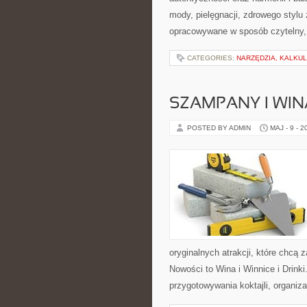
mody, pielęgnacji, zdrowego stylu 
opracowywane w sposób czytelny,
CATEGORIES:
NARZĘDZIA, KALKU
SZAMPANY I WIN
POSTED BY ADMIN
MAJ - 9 - 2
oryginalnych atrakcji, które chc
Nowości to Wina i Winnice i Drink
przygotowywania koktajli, organi