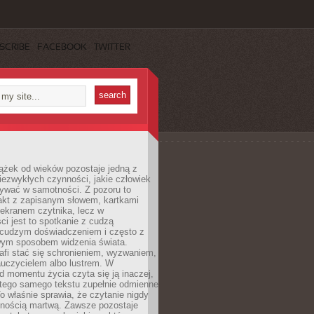
SCRIBE
FACEBOOK
TWITTER
ążek od wieków pozostaje jedną z
niezwykłych czynności, jakie człowiek
wać w samotności. Z pozoru to
takt z zapisanym słowem, kartkami
 ekranem czytnika, lecz w
ci jest to spotkanie z cudzą
 cudzym doświadczeniem i często z
wym sposobem widzenia świata.
afi stać się schronieniem, wyzwaniem,
auczycielem albo lustrem. W
d momentu życia czyta się ją inaczej,
tego samego tekstu zupełnie odmienne
o właśnie sprawia, że czytanie nigdy
nnością martwą. Zawsze pozostaje