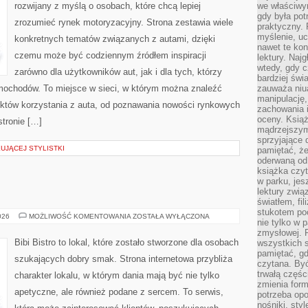
rozwijany z myślą o osobach, które chcą lepiej
we właściwy
gdy była po
zrozumieć rynek motoryzacyjny. Strona zestawia wiele
praktyczny. 
myślenie, uc
konkretnych tematów związanych z autami, dzięki
nawet te kon
czemu może być codziennym źródłem inspiracji
lektury. Naj
wtedy, gdy c
zarówno dla użytkowników aut, jak i dla tych, którzy
bardziej świ
amochodów. To miejsce w sieci, w którym można znaleźć
zauważa niua
manipulację, 
ektów korzystania z auta, od poznawania nowości rynkowych
zachowania 
oceny. Książ
stronie […]
mądrzejszym
sprzyjające 
UJĄCEJ STYLISTKI
pamiętać, że
oderwaną od 
książka czy
w parku, jes
lektury zwi
światłem, fi
stukotem poc
DIY
026
MOŻLIWOŚĆ KOMENTOWANIA
ZOSTAŁA WYŁĄCZONA
nie tylko w p
W
KUCHNI
zmysłowej. 
Bibi Bistro to lokal, które zostało stworzone dla osobach
wszystkich s
pamiętać, gd
szukających dobry smak. Strona internetowa przybliża
czytana. Być
trwałą części
charakter lokalu, w którym dania mają być nie tylko
zmienia form
apetyczne, ale również podane z sercem. To serwis,
potrzeba opo
nośniki, styl