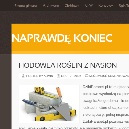
Archiwum
GPW
Koksowy
Strona główna
Giełdowe
Spis T
NAPRAWDĘ KONIEC
HODOWLA ROŚLIN Z NASION
POSTED BY ADMIN
GRU - 7 - 2025
MOŻLIWOŚĆ KOMENTOWAN
DzikiParapet.pl to miejsce 
pokojowe wychodzą na pierw
uwagi każdego domu. To se
ludziach, które chcą zamie
zieloną oazę, pełną inspirac
DzikiParapet.pl poznasz ws
aby Twoje kwiaty nie tylko przeżyły, ale naprawdę rozkwitły w 