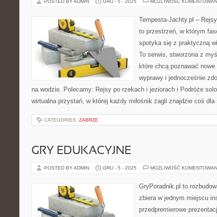
POSTED BY ADMIN
GRU - 5 - 2025
MOŻLIWOŚĆ KOMENTOWAN
Tempesta-Jachty.pl – Rejsy
to przestrzeń, w którym fa
spotyka się z praktyczną w
To serwis, stworzona z myś
które chcą poznawać nowe 
wyprawy i jednocześnie zd
na wodzie. Polecamy: Rejsy po rzekach i jeziorach i Podróże solo
wirtualna przystań, w której każdy miłośnik żagli znajdzie coś dla
CATEGORIES:
ZABRZE
GRY EDUKACYJNE
POSTED BY ADMIN
GRU - 5 - 2025
MOŻLIWOŚĆ KOMENTOWAN
GryPoradnik.pl to rozbudow
zbiera w jednym miejscu in
przedpremierowe prezentacj