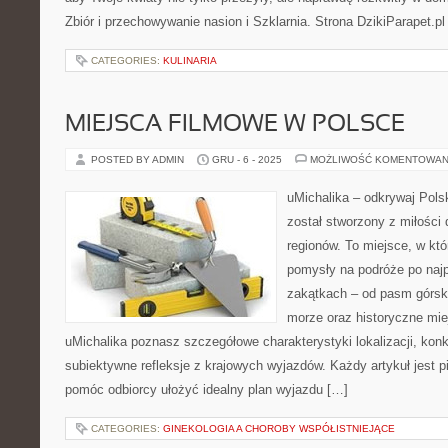
Zbiór i przechowywanie nasion i Szklarnia. Strona DzikiParapet.pl
CATEGORIES:
KULINARIA
MIEJSCA FILMOWE W POLSCE
POSTED BY ADMIN
GRU - 6 - 2025
MOŻLIWOŚĆ KOMENTOWAN
uMichalika – odkrywaj Polsk
został stworzony z miłości
regionów. To miejsce, w kt
pomysły na podróże po najp
zakątkach – od pasm górsk
morze oraz historyczne mie
uMichalika poznasz szczegółowe charakterystyki lokalizacji, kon
subiektywne refleksje z krajowych wyjazdów. Każdy artykuł jest p
pomóc odbiorcy ułożyć idealny plan wyjazdu […]
CATEGORIES:
GINEKOLOGIA A CHOROBY WSPÓŁISTNIEJĄCE