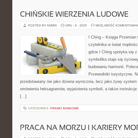
CHIŃSKIE WIERZENIA LUDOWE
POSTED BY ADMIN
GRU - 6 - 2025
MOŻLIWOŚĆ KOMENTOWAN
I Ching – Księga Przemian t
czytelnika w świat mądrośc
gdzie I Ching spotyka się z
symbolika staje się życio
budowaniu harmonii. Polec
Przewodniki turystyczne. Na 
przedstawiany nie jako dziwna wyrocznia, lecz jako żywy system 
omówienia heksagramów, wyjaśnienia symboli, a także instrukcje 
[…]
CATEGORIES:
PRAWO BANKOWE
PRACA NA MORZU I KARIERY MO