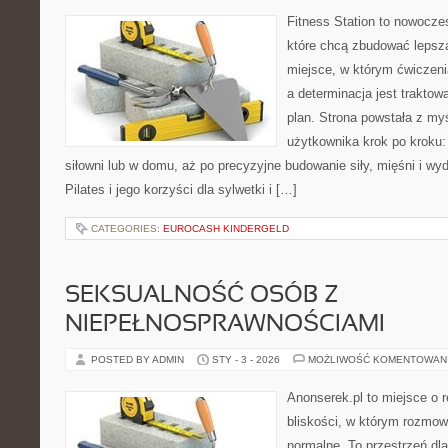
Fitness Station to nowocze
które chcą zbudować lepszą
miejsce, w którym ćwiczeni
a determinacja jest trakto
plan. Strona powstała z my
użytkownika krok po kroku:
siłowni lub w domu, aż po precyzyjne budowanie siły, mięśni i wy
Pilates i jego korzyści dla sylwetki i […]
CATEGORIES:
EUROCASH KINDERGELD
SEKSUALNOŚĆ OSÓB Z
NIEPEŁNOSPRAWNOŚCIAMI
POSTED BY ADMIN
STY - 3 - 2026
MOŻLIWOŚĆ KOMENTOWAN
Anonserek.pl to miejsce o r
bliskości, w którym rozmow
normalne. To przestrzeń dl