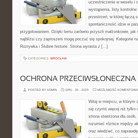
uczestniczenie w weselu i 
wystąpienia, listy kontroln
przestrzeń, w której łączą 
spontaniczność idzie w par
przygotowaniem. Dzięki temu zarówno przyszli małżonkowie, jak 
najbliżsi czy zaproszeni mogą poczuć się spokojniej. Kategorie na
Rozrywka i Ślubne historie. Strona wyrasta z […]
CATEGORIES:
WROCŁAW
OCHRONA PRZECIWSŁONECZNA
POSTED BY ADMIN
GRU - 30 - 2025
MOŻLIWOŚĆ KOMENTOWA
Witaj w miejscu, w którym 
się czymś więcej niż tylko
strona stworzona dla osób,
rozumieć różnice między 
oraz wiedzieć, co naprawdę 