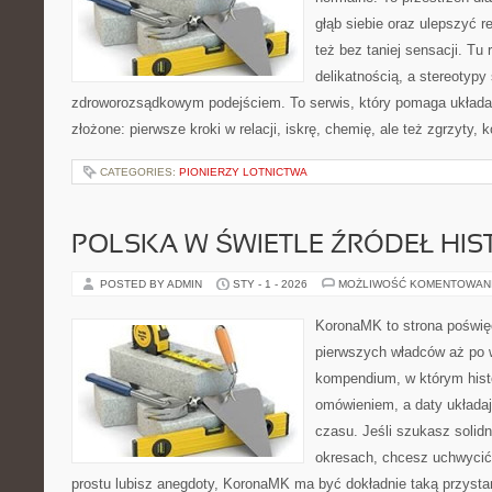
głąb siebie oraz ulepszyć re
też bez taniej sensacji. Tu 
delikatnością, a stereotypy
zdroworozsądkowym podejściem. To serwis, który pomaga układa
złożone: pierwsze kroki w relacji, iskrę, chemię, ale też zgrzyty, k
CATEGORIES:
PIONIERZY LOTNICTWA
POLSKA W ŚWIETLE ŹRÓDEŁ HI
POSTED BY ADMIN
STY - 1 - 2026
MOŻLIWOŚĆ KOMENTOWAN
KoronaMK to strona poświęc
pierwszych władców aż po 
kompendium, w którym histo
omówieniem, a daty układaj
czasu. Jeśli szukasz solid
okresach, chcesz uchwycić
prostu lubisz anegdoty, KoronaMK ma być dokładnie taką przystan