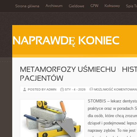
Archiwum
GPW
Koksowy
Strona główna
Giełdowe
Spis T
NAPRAWDĘ KONIEC
METAMORFOZY UŚMIECHU – HIS
PACJENTÓW
POSTED BY ADMIN
STY - 4 - 2026
MOŻLIWOŚĆ KOMENTOWAN
STOMBIS – lekarz dentysta
praktyce oraz w poradach S
dla osób, które chcą zrozu
dziąseł i podejmować lepsz
naprawy zębów. To nie jest 