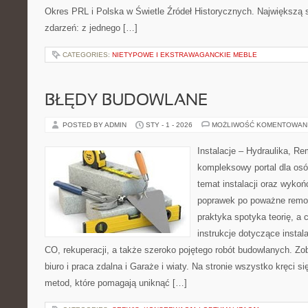
Okres PRL i Polska w Świetle Źródeł Historycznych. Największą sił
zdarzeń: z jednego […]
CATEGORIES:
NIETYPOWE I EKSTRAWAGANCKIE MEBLE
BŁĘDY BUDOWLANE
POSTED BY ADMIN
STY - 1 - 2026
MOŻLIWOŚĆ KOMENTOWAN
Instalacje – Hydraulika, R
kompleksowy portal dla os
temat instalacji oraz wyko
poprawek po poważne remon
praktyka spotyka teorię, a 
instrukcje dotyczące instal
CO, rekuperacji, a także szeroko pojętego robót budowlanych. Z
biuro i praca zdalna i Garaże i wiaty. Na stronie wszystko kręci 
metod, które pomagają uniknąć […]