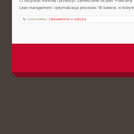
Ci odzyskać kontrolę i przełożyć zamieszanie na plan. Polecamy 
Lean management i optymalizacja procesów. W świecie, w który
CATEGORIES:
CIEKAWOSTKI O SZKOLE