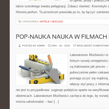
tu opinie, próby i praktycz
także szerokiego świata pielęgnacji. Zobacz również: Kosmetyki 
Historia perfum. Ta przestrzeń powstała po to, by łączyć zainter
CATEGORIES:
HOTELE I NOCLEGI
POP-NAUKA NAUKA W FILMACH 
POSTED BY ADMIN
GRU - 28 - 2025
MOŻLIWOŚĆ KOMENTOWA
Laboratorium Możliwości to 
którym rozwój umiejętności
są traktowane jak proces –
jednocześnie pełen ciekawo
pomaga uczyć się mądrzej,
własny styl pracy z informa
nie jest tu przypadkowa: sugeruje podejście oparte na weryfikowan
obietnicach. Laboratorium Możliwości zachęca do tego, by rozwój 
można udoskonalać – bez […]