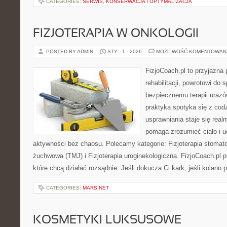
CATEGORIES:
SERWIS, KONSERWACJA I OPTYMALIZACJA
FIZJOTERAPIA W ONKOLOGII
POSTED BY ADMIN
STY - 1 - 2026
MOŻLIWOŚĆ KOMENTOWAN
FizjoCoach.pl to przyjazna
rehabilitacji, powrotowi do 
bezpiecznemu terapii urazó
praktyka spotyka się z co
usprawniania staje się real
pomaga zrozumieć ciało i u
aktywności bez chaosu. Polecamy kategorie: Fizjoterapia stomato
żuchwowa (TMJ) i Fizjoterapia uroginekologiczna. FizjoCoach.pl 
które chcą działać rozsądnie. Jeśli dokucza Ci kark, jeśli kolano p
CATEGORIES:
MARS.NET
KOSMETYKI LUKSUSOWE