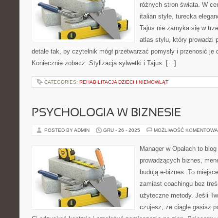
różnych stron świata. W cen
italian style, turecka elega
Tajus nie zamyka się w trze
atlas stylu, który prowadzi p
detale tak, by czytelnik mógł przetwarzać pomysły i przenosić je 
Koniecznie zobacz: Stylizacja sylwetki i Tajus. […]
CATEGORIES:
REHABILITACJA DZIECI I NIEMOWLĄT
PSYCHOLOGIA W BIZNESIE
POSTED BY ADMIN
GRU - 26 - 2025
MOŻLIWOŚĆ KOMENTOWA
Manager w Opałach to blog
prowadzących biznes, mene
budują e-biznes. To miejsce
zamiast coachingu bez treśc
użyteczne metody. Jeśli Two
czujesz, że ciągle gasisz 