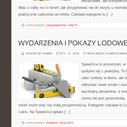
wskazówek, ale kompleksow
dbać o zęby na co dzień, jak przygotować się do wizyty u stomato
praktyczne zalecenia od mitów. Ciekawe kategorie to […]
CATEGORIES:
CIEKAWOSTKI I FAKTY
WYDARZENIA I POKAZY LODOW
POSTED BY ADMIN
STY - 4 - 2026
MOŻLIWOŚĆ KOMENTOWAN
Speed-Ice to przestrzeń, w 
spotyka się z praktyką. To 
robić sorbety w domu, ale te
odkrywać nowe smaki i rozu
wychodzą aksamitne, a inne
zimno nie jest przeszkodą,
rożek może stać się małą przyjemnością. Kategorie ciekawe to L
cukru. Na Speed-Ice gelato […]
CATEGORIES:
PORADY OKULISTY