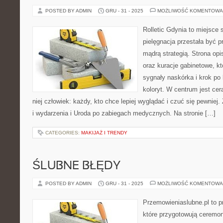
POSTED BY ADMIN
GRU - 31 - 2025
MOŻLIWOŚĆ KOMENTOWA
Rolletic Gdynia to miejsce
pielęgnacja przestała być p
mądrą strategią. Strona opi
oraz kuracje gabinetowe, k
sygnały naskórka i krok po
koloryt. W centrum jest cer
niej człowiek: każdy, kto chce lepiej wyglądać i czuć się pewnie
i wydarzenia i Uroda po zabiegach medycznych. Na stronie […]
CATEGORIES:
MAKIJAŻ I TRENDY
ŚLUBNE BŁĘDY
POSTED BY ADMIN
GRU - 31 - 2025
MOŻLIWOŚĆ KOMENTOWA
Przemowieniaslubne.pl to p
które przygotowują ceremon