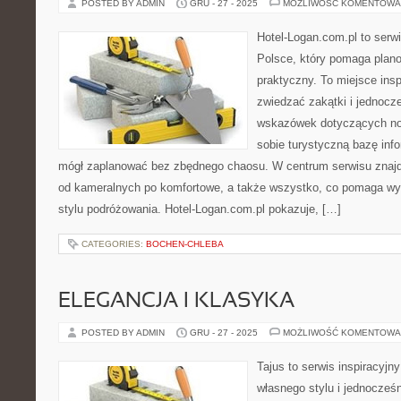
POSTED BY ADMIN
GRU - 27 - 2025
MOŻLIWOŚĆ KOMENTOWA
Hotel-Logan.com.pl to serw
Polsce, który pomaga plan
praktyczny. To miejsce insp
zwiedzać zakątki i jednoc
wskazówek dotyczących noc
sobie turystyczną bazę info
mógł zaplanować bez zbędnego chaosu. W centrum serwisu znajdu
od kameralnych po komfortowe, a także wszystko, co pomaga w
stylu podróżowania. Hotel-Logan.com.pl pokazuje, […]
CATEGORIES:
BOCHEN-CHLEBA
ELEGANCJA I KLASYKA
POSTED BY ADMIN
GRU - 27 - 2025
MOŻLIWOŚĆ KOMENTOWA
Tajus to serwis inspiracyjn
własnego stylu i jednocześ