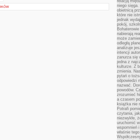
relacją międ
niego sięga.
NIKÓW
obietnicą pr
które nie is
jednak wydaj
pokój, szkol
Bohaterowie 
nabierają re
może zamien
odległą plan
analizuje jes
intencji auto
zanurza się
jedna z naj
kulturze. Z 
zmienia. Nas
pytań o tożs
odpowiedzi n
nazwać. Doro
powodów. C
zrozumieć hi
a czasem po 
książka nie 
Potrafi pomi
czytania, ja
niezwykłe, ż
uruchomić w 
wspomnień i
właśnie tego
Współczesny