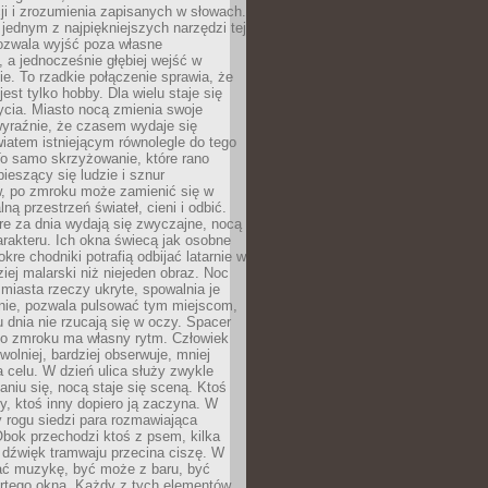
i i zrozumienia zapisanych w słowach.
 jednym z najpiękniejszych narzędzi tej
ozwala wyjść poza własne
, a jednocześnie głębiej wejść w
e. To rzadkie połączenie sprawia, że
jest tylko hobby. Dla wielu staje się
cia. Miasto nocą zmienia swoje
wyraźnie, że czasem wydaje się
iatem istniejącym równolegle do tego
To samo skrzyżowanie, które rano
pieszący się ludzie i sznur
 po zmroku może zamienić się w
lną przestrzeń świateł, cieni i odbić.
re za dnia wydają się zwyczajne, nocą
arakteru. Ich okna świecą jak osobne
okre chodniki potrafią odbijać latarnie w
iej malarski niż niejeden obraz. Noc
iasta rzeczy ukryte, spowalnia je
wnie, pozwala pulsować tym miejscom,
u dnia nie rzucają się w oczy. Spacer
po zmroku ma własny rytm. Człowiek
wolniej, bardziej obserwuje, mniej
a celu. W dzień ulica służy zwykle
niu się, nocą staje się sceną. Ktoś
y, ktoś inny dopiero ją zaczyna. W
y rogu siedzi para rozmawiająca
bok przechodzi ktoś z psem, kilka
 dźwięk tramwaju przecina ciszę. W
hać muzykę, być może z baru, być
rtego okna. Każdy z tych elementów