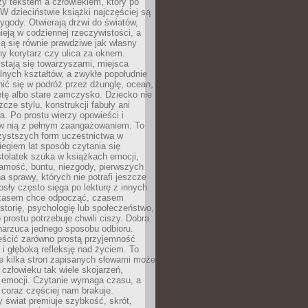
zy tekstem a człowiekiem, który po
 W dzieciństwie książki najczęściej są
zygody. Otwierają drzwi do światów,
tnieją w codziennej rzeczywistości, a
ą się równie prawdziwe jak własny
ny korytarz czy ulica za oknem.
stają się towarzyszami, miejsca
alnych kształtów, a zwykłe popołudnie
ić się w podróż przez dżunglę, ocean,
etę albo stare zamczysko. Dziecko nie
zcze stylu, konstrukcji fabuły ani
ra. Po prostu wierzy opowieści i
 w nią z pełnym zaangażowaniem. To
czystszych form uczestnictwa w
biegiem lat sposób czytania się
tolatek szuka w książkach emocji,
amość, buntu, niezgody, pierwszych
a sprawy, których nie potrafi jeszcze
sły często sięga po lekturę z innych
zasem chce odpocząć, czasem
storię, psychologię lub społeczeństwo,
prostu potrzebuje chwili ciszy. Dobra
narzuca jednego sposobu odbioru.
eścić zarówno prostą przyjemność
k i głęboką refleksję nad życiem. To
e kilka stron zapisanych słowami może
człowieku tak wiele skojarzeń,
 emocji. Czytanie wymaga czasu, a
 coraz częściej nam brakuje.
 świat premiuje szybkość, skrót,