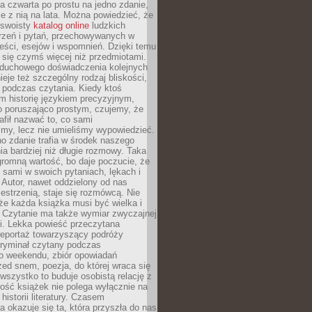
, a czwarta po prostu na jedno zdanie,
ie z nią na lata. Można powiedzieć, że
o swoisty
katalog online
ludzkich
rzeń i pytań, przechowywanych w
eści, esejów i wspomnień. Dzięki temu
ą się czymś więcej niż przedmiotami.
duchowego doświadczenia kolejnych
nieje też szczególny rodzaj bliskości,
ię podczas czytania. Kiedy ktoś
m historię językiem precyzyjnym,
o poruszająco prostym, czujemy, że
rafił nazwać to, co sami
my, lecz nie umieliśmy wypowiedzieć.
o zdanie trafia w środek naszego
a bardziej niż długie rozmowy. Taka
romną wartość, bo daje poczucie, że
 sami w swoich pytaniach, lękach i
Autor, nawet oddzielony od nas
estrzenią, staje się rozmówcą. Nie
że każda książka musi być wielka i
 Czytanie ma także wymiar zwyczajnej
i. Lekka powieść przeczytana
reportaż towarzyszący podróży
kryminał czytany podczas
 weekendu, zbiór opowiadań
zed snem, poezja, do której wraca się
, wszystko to buduje osobistą relację z
tość książek nie polega wyłącznie na
historii literatury. Czasem
a okazuje się ta, która przyszła do nas