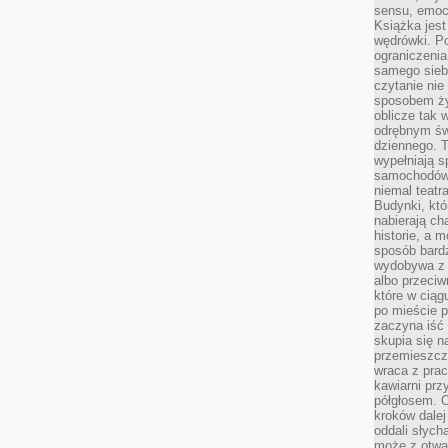
sensu, emocj
Książka jest
wędrówki. P
ograniczenia
samego siebi
czytanie nie 
sposobem ży
oblicze tak 
odrębnym św
dziennego. 
wypełniają s
samochodów,
niemal teatra
Budynki, któ
nabierają ch
historie, a m
sposób bardz
wydobywa z m
albo przeci
które w ciąg
po mieście 
zaczyna iść 
skupia się n
przemieszcza
wraca z prac
kawiarni prz
półgłosem. O
kroków dalej
oddali słyc
może z otwa