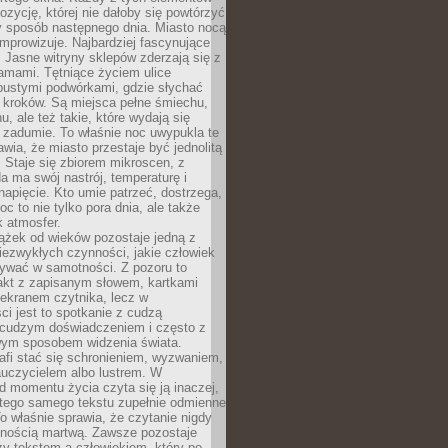
zycję, której nie dałoby się powtórzyć
y sposób następnego dnia. Miasto nocą
improwizuje. Najbardziej fascynujące
. Jasne witryny sklepów zderzają się z
amami. Tętniące życiem ulice
pustymi podwórkami, gdzie słychać
 kroków. Są miejsca pełne śmiechu,
hu, ale też takie, które wydają się
 zadumie. To właśnie noc uwypukla te
awia, że miasto przestaje być jednolitą
. Staje się zbiorem mikroscen, z
a ma swój nastrój, temperaturę i
apięcie. Kto umie patrzeć, dostrzega,
oc to nie tylko pora dnia, ale także
 atmosfer.
ążek od wieków pozostaje jedną z
niezwykłych czynności, jakie człowiek
wać w samotności. Z pozoru to
takt z zapisanym słowem, kartkami
 ekranem czytnika, lecz w
ci jest to spotkanie z cudzą
 cudzym doświadczeniem i często z
wym sposobem widzenia świata.
afi stać się schronieniem, wyzwaniem,
auczycielem albo lustrem. W
d momentu życia czyta się ją inaczej,
tego samego tekstu zupełnie odmienne
o właśnie sprawia, że czytanie nigdy
nnością martwą. Zawsze pozostaje
zy tekstem a człowiekiem, który po