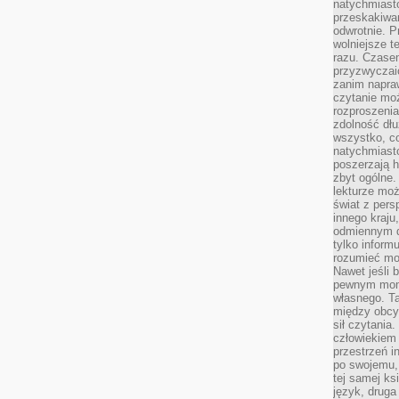
natychmiasto
przeskakiwa
odwrotnie. P
wolniejsze t
razu. Czasem
przyzwyczaić
zanim napraw
czytanie mo
rozproszenia
zdolność dłu
wszystko, c
natychmiast
poszerzają h
zbyt ogólne.
lekturze mo
świat z pers
innego kraju
odmiennym d
tylko informu
rozumieć mot
Nawet jeśli 
pewnym mom
własnego. T
między obcym
sił czytania.
człowiekiem 
przestrzeń in
po swojemu, 
tej samej ks
język, druga 