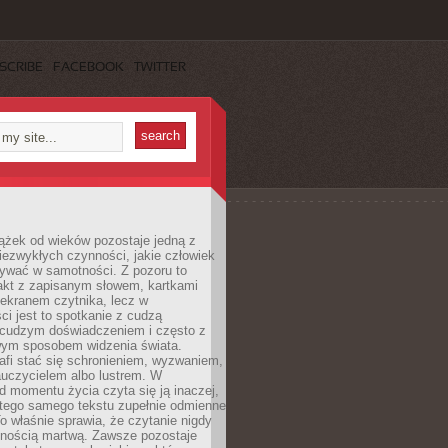
SCRIBE
FACEBOOK
TWITTER
ążek od wieków pozostaje jedną z
niezwykłych czynności, jakie człowiek
wać w samotności. Z pozoru to
takt z zapisanym słowem, kartkami
 ekranem czytnika, lecz w
ci jest to spotkanie z cudzą
 cudzym doświadczeniem i często z
wym sposobem widzenia świata.
afi stać się schronieniem, wyzwaniem,
auczycielem albo lustrem. W
d momentu życia czyta się ją inaczej,
tego samego tekstu zupełnie odmienne
o właśnie sprawia, że czytanie nigdy
nnością martwą. Zawsze pozostaje