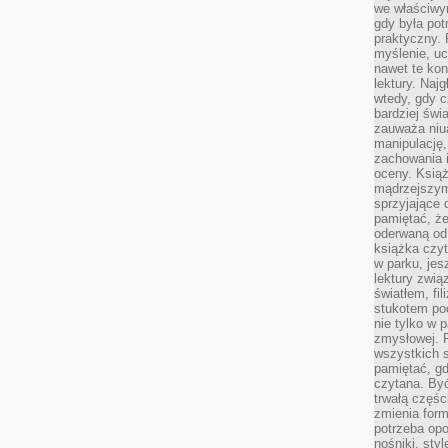
we właściwy
gdy była po
praktyczny. 
myślenie, uc
nawet te kon
lektury. Naj
wtedy, gdy c
bardziej świ
zauważa niua
manipulację, 
zachowania 
oceny. Książ
mądrzejszym
sprzyjające 
pamiętać, że
oderwaną od 
książka czy
w parku, jes
lektury zwi
światłem, fi
stukotem poc
nie tylko w p
zmysłowej. 
wszystkich s
pamiętać, gd
czytana. Być
trwałą części
zmienia form
potrzeba opo
nośniki, styl