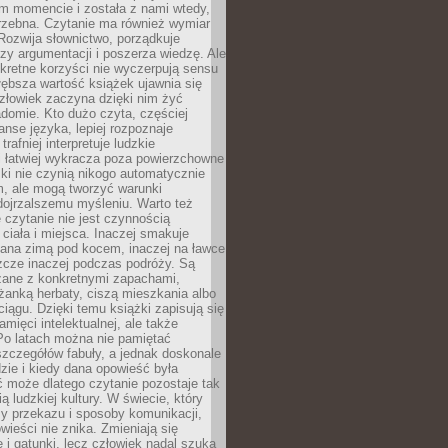
m momencie i została z nami wtedy,
trzebna. Czytanie ma również wymiar
Rozwija słownictwo, porządkuje
zy argumentacji i poszerza wiedzę. Ale
kretne korzyści nie wyczerpują sensu
głębsza wartość książek ujawnia się
złowiek zaczyna dzięki nim żyć
adomie. Kto dużo czyta, częściej
nse języka, lepiej rozpoznaje
trafniej interpretuje ludzkie
i łatwiej wykracza poza powierzchowne
ki nie czynią nikogo automatycznie
, ale mogą tworzyć warunki
dojrzalszemu myśleniu. Warto też
 czytanie nie jest czynnością
ciała i miejsca. Inaczej smakuje
tana zimą pod kocem, inaczej na ławce
zcze inaczej podczas podróży. Są
ązane z konkretnymi zapachami,
liżanką herbaty, ciszą mieszkania albo
iągu. Dzięki temu książki zapisują się
amięci intelektualnej, ale także
Po latach można nie pamiętać
zczegółów fabuły, a jednak doskonale
zie i kiedy dana opowieść była
 może dlatego czytanie pozostaje tak
ą ludzkiej kultury. W świecie, który
y przekazu i sposoby komunikacji,
wieści nie znika. Zmieniają się
e i gatunki, lecz człowiek nadal szuka