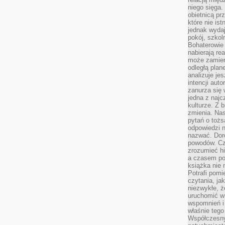
niego sięga.
obietnicą pr
które nie is
jednak wydaj
pokój, szkol
Bohaterowie 
nabierają re
może zamien
odległą plan
analizuje jes
intencji auto
zanurza się
jedna z naj
kulturze. Z 
zmienia. Nas
pytań o tożs
odpowiedzi n
nazwać. Doro
powodów. C
zrozumieć hi
a czasem po 
książka nie 
Potrafi pomi
czytania, ja
niezwykłe, ż
uruchomić w 
wspomnień i
właśnie tego
Współczesny