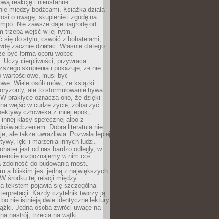
wą reakcję i nieustanne
nie między bodźcami. Książka działa
rosi o uwagę, skupienie i zgodę na
empo. Nie zawsze daje nagrodę od
 trzeba wejść w jej rytm,
 się do stylu, oswoić z bohaterami,
dę zacznie działać. Właśnie dlatego
że być formą oporu wobec
. Uczy cierpliwości, przywraca
ższego skupienia i pokazuje, że nie
o wartościowe, musi być
owe. Wiele osób mówi, że książki
oryzonty, ale to sformułowanie bywa
 W praktyce oznacza ono, że dzięki
żna wejść w cudze życie, zobaczyć
pektywy człowieka z innej epoki,
, innej klasy społecznej albo z
oświadczeniem. Dobra literatura nie
je, ale także uwrażliwia. Pozwala lepiej
ywy, lęki i marzenia innych ludzi.
bohater jest od nas bardzo odległy, w
encie rozpoznajemy w nim coś
a zdolność do budowania mostu
 a bliskim jest jedną z największych
 W środku tej relacji między
a tekstem pojawia się szczególna
terpretacji. Każdy czytelnik tworzy ją
bo nie istnieją dwie identyczne lektury
iążki. Jedna osoba zwróci uwagę na
na nastrój, trzecia na wątki