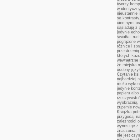
tworzy kompo
w identyczn
nieustannie 
są kontrasty
ciemnymi br
sąsiadują z 
jedynie echo
światła i ruc
pogrążone w
różnice i spr
przestrzenią
których każd
wewnętrzne n
że miejska n
osobny język
Czytanie ksi
najbardziej 
może wykony
jedynie kon
papieru albo
rzeczywistoś
wyobraźnią,
zupełnie no
Książka potr
przygodą, n
zależności o
wynosząc z 
znaczenia. T
nie jest czy
relacją międ