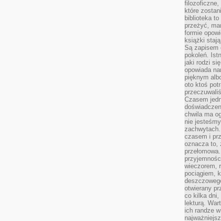
filozoficzne
które zostan
biblioteka t
przeżyć, ma
formie opowi
książki staj
Są zapisem 
pokoleń. Ist
jaki rodzi s
opowiada na
pięknym alb
oto ktoś pot
przeczuwaliś
Czasem jedn
doświadczeni
chwila ma og
nie jesteśmy
zachwytach. 
czasem i prz
oznacza to, 
przełomowa.
przyjemnośc
wieczorem, 
pociągiem, 
deszczowego
otwierany pr
co kilka dni
lekturą. War
ich randze w 
najważniejsz