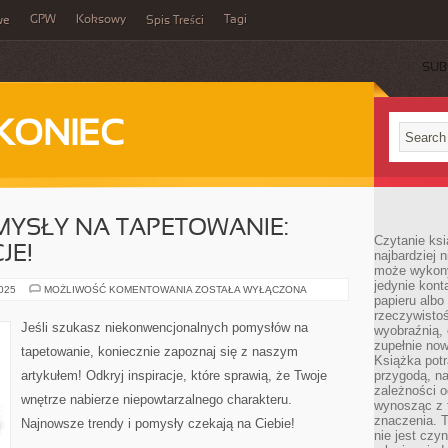
GPW
Koksowy
Tagi
we
Spis Treści
SUB
KONIEC
MYSŁY NA TAPETOWANIE:
Czytanie ksi
JE!
najbardziej 
może wykony
jedynie kon
NIEBANALNE
2025
MOŻLIWOŚĆ KOMENTOWANIA
ZOSTAŁA WYŁĄCZONA
papieru albo
POMYSŁY
NA
rzeczywistoś
TAPETOWANIE:
Jeśli szukasz niekonwencjonalnych pomysłów na
wyobraźnią,
ODKRYJ
INSPIRACJE!
zupełnie no
tapetowanie, koniecznie zapoznaj się z naszym
Książka potr
artykułem! Odkryj inspiracje, które sprawią, że Twoje
przygodą, n
zależności o
wnętrze nabierze niepowtarzalnego charakteru.
wynosząc z 
znaczenia. T
Najnowsze trendy i pomysły czekają na Ciebie!
nie jest czy