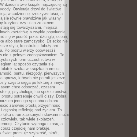
 W dzieciństwie książki najczęściej są
zygody. Otwierają drzwi do światów,
tnieją w codziennej rzeczywistości, a
ą się równie prawdziwe jak własny
ny korytarz czy ulica za oknem.
stają się towarzyszami, miejsca
alnych kształtów, a zwykłe popołudnie
ić się w podróż przez dżunglę, ocean,
etę albo stare zamczysko. Dziecko nie
zcze stylu, konstrukcji fabuły ani
ra. Po prostu wierzy opowieści i
 w nią z pełnym zaangażowaniem. To
czystszych form uczestnictwa w
biegiem lat sposób czytania się
tolatek szuka w książkach emocji,
amość, buntu, niezgody, pierwszych
a sprawy, których nie potrafi jeszcze
sły często sięga po lekturę z innych
zasem chce odpocząć, czasem
storię, psychologię lub społeczeństwo,
prostu potrzebuje chwili ciszy. Dobra
narzuca jednego sposobu odbioru.
eścić zarówno prostą przyjemność
k i głęboką refleksję nad życiem. To
e kilka stron zapisanych słowami może
człowieku tak wiele skojarzeń,
 emocji. Czytanie wymaga czasu, a
 coraz częściej nam brakuje.
 świat premiuje szybkość, skrót,