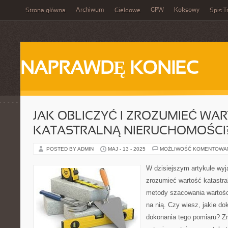
Archiwum
GPW
Koksowy
Strona główna
Giełdowe
Spis T
NAPRAWDĘ KONIEC
JAK OBLICZYĆ I ZROZUMIEĆ WA
KATASTRALNĄ NIERUCHOMOŚCI
POSTED BY ADMIN
MAJ - 13 - 2025
MOŻLIWOŚĆ KOMENTOWA
W dzisiejszym artykule wyja
zrozumieć wartość katastr
metody szacowania wartośc
na nią. Czy wiesz, jakie d
dokonania tego pomiaru? Zn