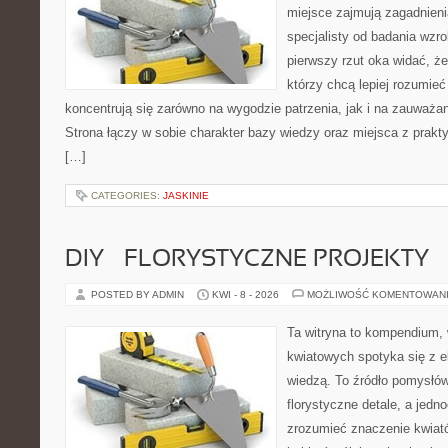
miejsce zajmują zagadnieni
specjalisty od badania wzr
pierwszy rzut oka widać, że 
którzy chcą lepiej rozumieć
koncentrują się zarówno na wygodzie patrzenia, jak i na zauważa
Strona łączy w sobie charakter bazy wiedzy oraz miejsca z pra
[…]
CATEGORIES:
JASKINIE
DIY – FLORYSTYCZNE PROJEKTY
POSTED BY ADMIN
KWI - 8 - 2026
MOŻLIWOŚĆ KOMENTOWAN
Ta witryna to kompendium,
kwiatowych spotyka się z e
wiedzą. To źródło pomysłów
florystyczne detale, a jedn
zrozumieć znaczenie kwiató