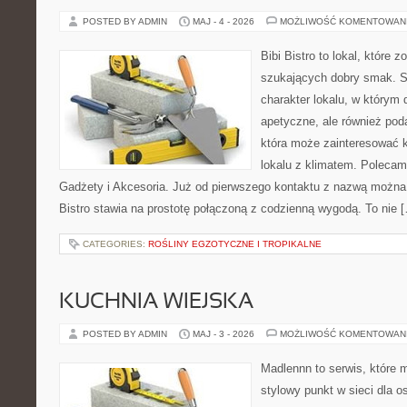
POSTED BY ADMIN
MAJ - 4 - 2026
MOŻLIWOŚĆ KOMENTOWAN
Bibi Bistro to lokal, które 
szukających dobry smak. St
charakter lokalu, w którym 
apetyczne, ale również pod
która może zainteresować k
lokalu z klimatem. Polecam
Gadżety i Akcesoria. Już od pierwszego kontaktu z nazwą można 
Bistro stawia na prostotę połączoną z codzienną wygodą. To nie 
CATEGORIES:
ROŚLINY EGZOTYCZNE I TROPIKALNE
KUCHNIA WIEJSKA
POSTED BY ADMIN
MAJ - 3 - 2026
MOŻLIWOŚĆ KOMENTOWAN
Madlennn to serwis, które 
stylowy punkt w sieci dla 