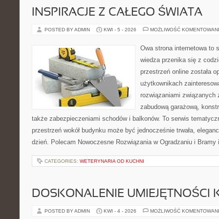
INSPIRACJE Z CAŁEGO ŚWIATA
POSTED BY ADMIN
KWI - 5 - 2026
MOŻLIWOŚĆ KOMENTOWAN
Owa strona internetowa to 
wiedza przenika się z cod
przestrzeń online została 
użytkownikach zainteresow
rozwiązaniami związanych 
zabudową garażową, konstr
także zabezpieczeniami schodów i balkonów. To serwis tematyczny
przestrzeń wokół budynku może być jednocześnie trwała, eleganc
dzień. Polecam Nowoczesne Rozwiązania w Ogradzaniu i Bramy i F
CATEGORIES:
WETERYNARIA OD KUCHNI
DOSKONALENIE UMIEJĘTNOŚCI 
POSTED BY ADMIN
KWI - 4 - 2026
MOŻLIWOŚĆ KOMENTOWAN