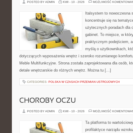
POSTED BY ADMIN
KWI - 10 - 2026
MOŻLIWOŚĆ KOMENTOWA
Italsystem to nowoczesna s
koncentruje się na tematyc
użytecznych poradach dla 
gabinet. To miejsce, w któr
praktycznym podejściem, a 
myślą o użytkownikach, któr
dotyczących wyposażenia wnętrz i szeroko rozumianego komfortu.
Meble Multifunkcyjne. Strona została zaprojektowana dla osób, k
detale wnętrzarskie do różnych wnętrz. Można tu […]
CATEGORIES:
POLSKA W CZASACH PRZEMIAN USTROJOWYCH
CHOROBY OCZU
POSTED BY ADMIN
KWI - 10 - 2026
MOŻLIWOŚĆ KOMENTOWA
Ta platforma to wartościow
profilaktyce narządu wzroku