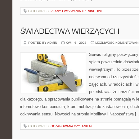
CATEGORIES:
PLANY I WYZWANIA TRENINGOWE
ŚWIADECTWA WIERZĄCYCH
POSTED BY ADMIN
KWI - 6 - 2026
MOŻLIWOŚĆ KOMENTOWAN
Serwis religijny poświęcony
splata powszednie doświad
wewnętrznym. To przestrzeń
oderwana od rzeczywistości
zajęciach, w radościach i w
przedstawia, że chrześcij
dla każdego, a opracowania publikowane na stronie pomagają w le
internetowe kompendium, które mobilizuje do zastanowienia, duc
odkrywania sensu. Nowości na stronie Modlitwy i Nabożeństwa [
CATEGORIES:
OCZAROWANA CZYTANIEM