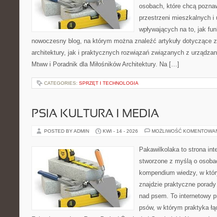
osobach, które chcą pozna
przestrzeni mieszkalnych i
wpływających na to, jak fu
nowoczesny blog, na którym można znaleźć artykuły dotyczące z
architektury, jak i praktycznych rozwiązań związanych z urządz
Mtww i Poradnik dla Miłośników Architektury. Na […]
CATEGORIES:
SPRZĘT I TECHNOLOGIA
PSIA KULTURA I MEDIA
POSTED BY ADMIN
KWI - 14 - 2026
MOŻLIWOŚĆ KOMENTOWA
Pakawilkolaka to strona int
stworzone z myślą o osoba
kompendium wiedzy, w któr
znajdzie praktyczne porady
nad psem. To internetowy pr
psów, w którym praktyka łą