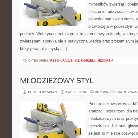
miłośników zwierząt i obejm
i leczenie, odżywianie zwie
lekarska nad zwierzętami, 
o zwierzęta w podeszłym w
podróży. Weterynarzkrotoszyn.pl to internetowy zakątek, w który
zwierzętami spotyka się z praktyczną wiedzą oraz zrozumiałym 
który powstał z myślą […]
CATEGORIES:
RESTAURACJE NAD MORZEM / JEZIOREM
MŁODZIEŻOWY STYL
POSTED BY ADMIN
KWI - 1 - 2026
MOŻLIWOŚĆ KOMENTOWAN
Pino to ciekawa witryna, kt
aranżacji przestrzeni dla 
młodzieżowych oraz prakty
mieszkania. Już sam główn
że jest to miejsce poświęc