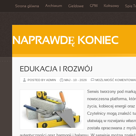
Archiwum
GPW
Koksowy
Strona główna
Giełdowe
Spis T
NAPRAWDĘ KONIEC
EDUKACJA I ROZWÓJ
POSTED BY ADMIN
MAJ - 10 - 2026
MOŻLIWOŚĆ KOMENTOWA
Serwis tworzony pod marką
nowoczesna platforma, któr
życia, kobiecej energii or
Czytelnicy mogą znaleźć tut
ułatwiają w rozwijaniu włas
została opracowana z myślą
autentyczności oraz harmonii i balansu. W serwisie można znaleź