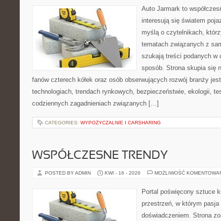
Auto Jarmark to współczesn
interesują się światem poj
myślą o czytelnikach, któr
tematach związanych z sam
szukają treści podanych w 
sposób. Strona skupia się 
fanów czterech kółek oraz osób obserwujących rozwój branży je
technologiach, trendach rynkowych, bezpieczeństwie, ekologii, t
codziennych zagadnieniach związanych […]
CATEGORIES:
WYPOŻYCZALNIE I CARSHARING
WSPÓŁCZESNE TRENDY
POSTED BY ADMIN
KWI - 16 - 2026
MOŻLIWOŚĆ KOMENTOWA
Portal poświęcony sztuce k
przestrzeń, w którym pasja
doświadczeniem. Strona zo