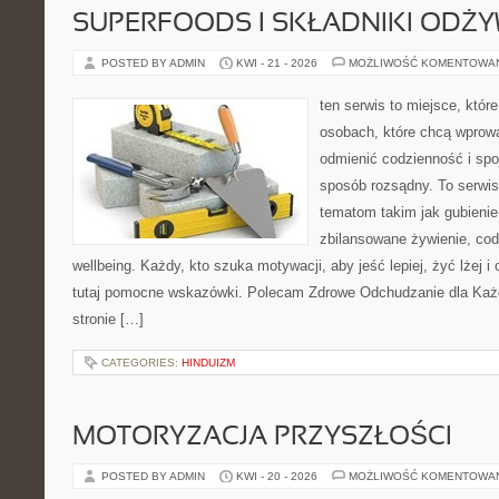
SUPERFOODS I SKŁADNIKI ODŻ
POSTED BY ADMIN
KWI - 21 - 2026
MOŻLIWOŚĆ KOMENTOWA
ten serwis to miejsce, któr
osobach, które chcą wprow
odmienić codzienność i spo
sposób rozsądny. To serwi
tematom takim jak gubieni
zbilansowane żywienie, cod
wellbeing. Każdy, kto szuka motywacji, aby jeść lepiej, żyć lżej i 
tutaj pomocne wskazówki. Polecam Zdrowe Odchudzanie dla Każd
stronie […]
CATEGORIES:
HINDUIZM
MOTORYZACJA PRZYSZŁOŚCI
POSTED BY ADMIN
KWI - 20 - 2026
MOŻLIWOŚĆ KOMENTOWA