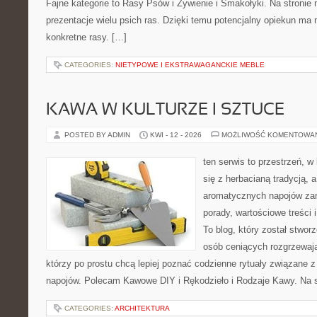
Fajne kategorie to Rasy Psów i Żywienie i Smakołyki. Na stroni
prezentacje wielu psich ras. Dzięki temu potencjalny opiekun ma 
konkretne rasy. […]
CATEGORIES:
NIETYPOWE I EKSTRAWAGANCKIE MEBLE
KAWA W KULTURZE I SZTUCE
POSTED BY ADMIN
KWI - 12 - 2026
MOŻLIWOŚĆ KOMENTOWA
ten serwis to przestrzeń, w
się z herbacianą tradycją, 
aromatycznych napojów zam
porady, wartościowe treści
To blog, który został stwor
osób ceniących rozgrzewają
którzy po prostu chcą lepiej poznać codzienne rytuały związane
napojów. Polecam Kawowe DIY i Rękodzieło i Rodzaje Kawy. Na 
CATEGORIES:
ARCHITEKTURA