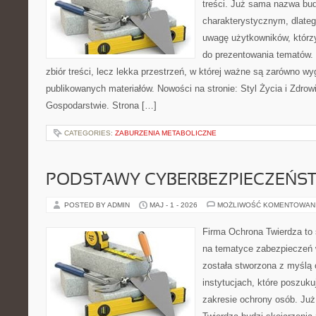
treści. Już sama nazwa bu
charakterystycznym, dlate
uwagę użytkowników, którzy
do prezentowania tematów. 
zbiór treści, lecz lekka przestrzeń, w której ważne są zarówno wy
publikowanych materiałów. Nowości na stronie: Styl Życia i Zdrowi
Gospodarstwie. Strona […]
CATEGORIES:
ZABURZENIA METABOLICZNE
PODSTAWY CYBERBEZPIECZEŃS
POSTED BY ADMIN
MAJ - 1 - 2026
MOŻLIWOŚĆ KOMENTOWAN
Firma Ochrona Twierdza to s
na tematyce zabezpieczeń 
została stworzona z myślą 
instytucjach, które poszuk
zakresie ochrony osób. J