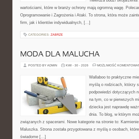
Twierdza budzi skojarzenia z
wartościami, które w branży ochrony mają ogromną wagę. Poleca
Oprogramowanie i Zagrożenia i Ataki. To strona, która może zaint
firm, jak i klientów indywidualnych, […]
CATEGORIES:
ZABRZE
MODA DLA MALUCHA
POSTED BY ADMIN
KWI - 30 - 2026
MOŻLIWOŚĆ KOMENTOWA
Wallaboo to praktyczne mie
myślą o rodzicach, którzy 
podpowiedzi dotyczących ni
na tym, co w pierwszych mi
dziecka jest naprawdę ważn
dnia. To blog, w którym mo
związanych z spacerami. Nowe kategorie na stronie to: Karmienie 
Maluszka. Strona została przygotowana z myślą o osobach, któ
świadome […]