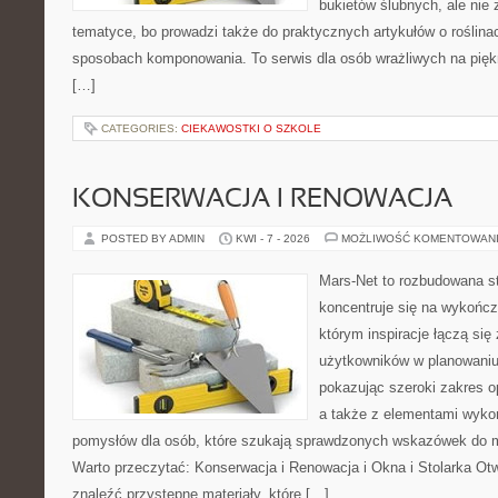
bukietów ślubnych, ale nie 
tematyce, bo prowadzi także do praktycznych artykułów o roślinac
sposobach komponowania. To serwis dla osób wrażliwych na piękn
[…]
CATEGORIES:
CIEKAWOSTKI O SZKOLE
KONSERWACJA I RENOWACJA
POSTED BY ADMIN
KWI - 7 - 2026
MOŻLIWOŚĆ KOMENTOWAN
Mars-Net to rozbudowana st
koncentruje się na wykończ
którym inspiracje łączą się
użytkowników w planowaniu 
pokazując szeroki zakres o
a także z elementami wyk
pomysłów dla osób, które szukają sprawdzonych wskazówek do m
Warto przeczytać: Konserwacja i Renowacja i Okna i Stolarka Ot
znaleźć przystępne materiały, które […]