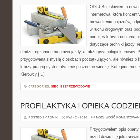
ODTJ Bolesławiec to nowoc
internetowa, która koncentr
prowadzenia pojazdów, odp
w ruchu drogowym oraz pod
portal, w którym odbiorca o
dotyczące techniki jazdy, r
drodze, egzaminu na prawo jazdy, a także psychologii kierowcy. P
przygotowana z myślą o osobach początkujących, ale również o k
którzy pragną systematycznie poszerzać wiedzę. Kategorie na str
Kierowcy […]
CATEGORIES:
SIECI BEZPRZEWODOWE
PROFILAKTYKA I OPIEKA CODZI
POSTED BY ADMIN
KWI - 2 - 2026
MOŻLIWOŚĆ KOMENTOWAN
Przygotowałem opis oparty 
przedstawia się jako serwis 