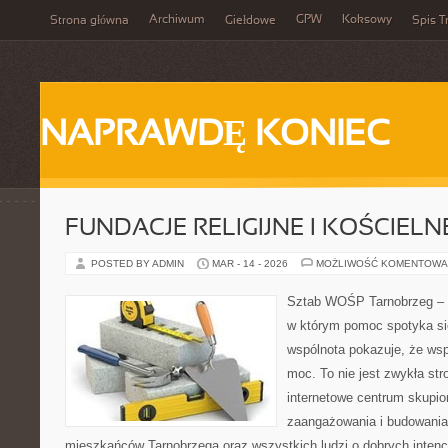
Archiwum
GPW
Koksowy
Strona główna
Giełdowe
Spis T
NAPRAWDĘ KONIEC
FUNDACJE RELIGIJNE I KOŚCIELN
POSTED BY ADMIN
MAR - 14 - 2026
MOŻLIWOŚĆ KOMENTOWA
Sztab WOŚP Tarnobrzeg – G
w którym pomoc spotyka si
wspólnota pokazuje, że ws
moc. To nie jest zwykła str
internetowe centrum skupio
zaangażowania i budowania 
mieszkańców Tarnobrzega oraz wszystkich ludzi o dobrych intencja