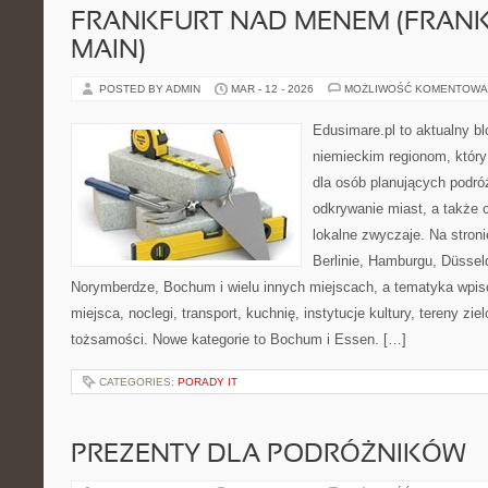
FRANKFURT NAD MENEM (FRAN
MAIN)
POSTED BY ADMIN
MAR - 12 - 2026
MOŻLIWOŚĆ KOMENTOWA
Edusimare.pl to aktualny b
niemieckim regionom, który
dla osób planujących podr
odkrywanie miast, a także 
lokalne zwyczaje. Na stronie
Berlinie, Hamburgu, Düsseld
Norymberdze, Bochum i wielu innych miejscach, a tematyka wpi
miejsca, noclegi, transport, kuchnię, instytucje kultury, tereny zie
tożsamości. Nowe kategorie to Bochum i Essen. […]
CATEGORIES:
PORADY IT
PREZENTY DLA PODRÓŻNIKÓW