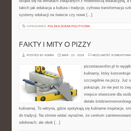
skupia się na tematach związanych z mobilnością edukacyjną, a 
takich jak edukacja a kultura i tradycje, cyfrowa transformacja sz
systemy edukacji na świecie czy nowe […]
CATEGORIES:
POLSKA SCENA POLITYCZNA
FAKTY I MITY O PIZZY
POSTED BY ADMIN
MAR - 10 - 2026
MOŻLIWOŚĆ KOMENTOWA
pizzeriasaxofon.pl to wyjątk
kulinarny, który koncentruje
szczególnie na pizzy. Już 
pokazuje, że nie jest to zw
miejsce stworzone dla osó
detale śródziemnomorskieg
kulinarnej. To witryna, gdzie spotykają się kulinarne inspiracje, 
do tradycji. Na stronie widać wyraźnie, że centrum zainteresowani
odsłonach, ale obok […]