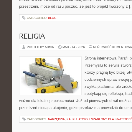
przestrzeni, może od razu poczuć, że jest to projekt tworzony z [
CATEGORIES:
BLOG
RELIGIA
POSTED BY ADMIN
MAR - 14 - 2026
MOŻLIWOŚĆ KOMENTOWA
Strona internetowa Parafii 
Przemyślu to serwis stworz
którzy pragną być bliżej Stw
codziennych spraw swojej par
zwykła platforma, ale źródło
spotykają się refleksja, tra
ważne dla lokalnej społeczności. Już od pierwszych chwil można 
przestrzeń niosąca ukojenie, gdzie przekaz ma prowadzić do umoc
CATEGORIES:
NARZĘDZIA, KALKULATORY I SZABLONY DLA INWESTOR