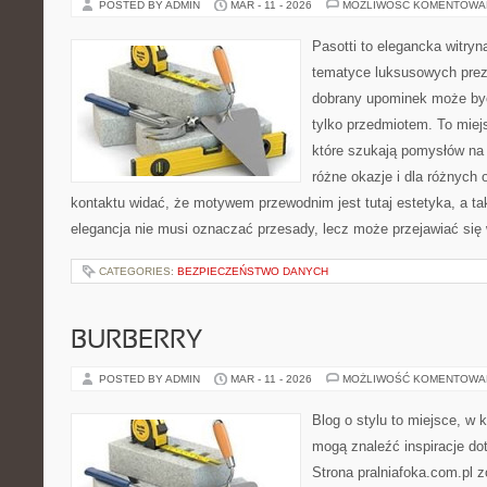
POSTED BY ADMIN
MAR - 11 - 2026
MOŻLIWOŚĆ KOMENTOWA
Pasotti to elegancka witryn
tematyce luksusowych prez
dobrany upominek może być
tylko przedmiotem. To miej
które szukają pomysłów na 
różne okazje i dla różnych
kontaktu widać, że motywem przewodnim jest tutaj estetyka, a ta
elegancja nie musi oznaczać przesady, lecz może przejawiać się 
CATEGORIES:
BEZPIECZEŃSTWO DANYCH
BURBERRY
POSTED BY ADMIN
MAR - 11 - 2026
MOŻLIWOŚĆ KOMENTOWA
Blog o stylu to miejsce, w k
mogą znaleźć inspiracje d
Strona pralniafoka.com.pl 