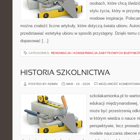
osobach, które chcą śledzić
stylu życia, który w przys
modowe inspiracje. Polecamy
można znaleźć liczne artykuły, które dotyczą świata ubioru. Autorz
przedstawiać estetykę ubioru w sposób przystępny. Dzięki temu c
dopasować […]
CATEGORIES:
RENOWACJA I KONSERWACJA ZABYTKOWYCH BUDYNK
HISTORIA SZKOLNICTWA
POSTED BY ADMIN
MAR - 10 - 2026
MOŻLIWOŚĆ KOMENTOWA
szkolakamionka.pl to wart
edukacji międzynarodowej, 
może być przestrzenią odkr
w którym wiedza o nauce ni
perspektywie, lecz prowadz
modele nauczania obecne n