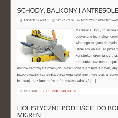
SCHODY, BALKONY I ANTRESOL
POSTED BY ADMIN
STY - 7 - 2026
MOŻLIWOŚĆ KOMENTOWAN
Mazurskie Domy to strona d
budynku w technologii drew
własnego miejsca do życia 
istniejący obiekt. To przest
konstrukcji drewnianych, p
remontów oraz coraz popula
domów samowystarczalnych. Treści powstają z myślą o tym, aby
przeprowadzić czytelnika przez organizowanie inwestycji, a jedn
inspiracji oraz konkretów, które można wdrożyć […]
CATEGORIES:
EUROCASH KINDERGELD
HOLISTYCZNE PODEJŚCIE DO BÓ
MIGREN