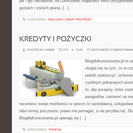
jak i gry niezależne, na LumiGranie znajdziesz treści przygotowa
gustach i stylach grania. […]
CATEGORIES:
BIOLOGIA I ŚWIAT PRZYRODY
KREDYTY I POŻYCZKI
POSTED BY ADMIN
STY - 6 - 2026
MOŻLIWOŚĆ KOMENTOWAN
BlogdlaKonsumenta.pl to uż
skupia się na tym, co w co
potrafi zaskoczyć: ochroni
cywilnym pokazanych prost
to, aby przepisy, które zwy
paragrafów, zamienić na ma
rozumiesz swoje możliwości w sporze ze sprzedawcą, usługodawc
Idea strony jest prosta: prawo ma pomagać, a nie przytłaczać. Dla
BlogdlaKonsumenta.pl opierają się […]
CATEGORIES:
THAIFUN