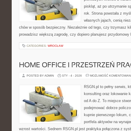
piskląt, aż po utrzymanie 
rok. Strona powstała z myśl
własnych jajach, cenią nie
chów w sposób bezpieczny. Niezależnie od tego, czy trzymasz ki
prowadzisz większą zagrodę, czy dopiero planujesz przydomowy k
CATEGORIES:
WROCŁAW
HOME OFFICE I PRZESTRZEŃ PR
POSTED BY ADMIN
STY - 4 - 2026
MOŻLIWOŚĆ KOMENTOWAN
RSGN.pl to pełny serwis, k
konsulting oraz lokowanie k
od A do Z. To miejsce stwo
podejmować dobrze policzon
kupnie pierwszego lokum, c
portfela aktywów na wynajem,
wzrost wartości. Sednem RSGN.pl jest praktyka połączona z sys