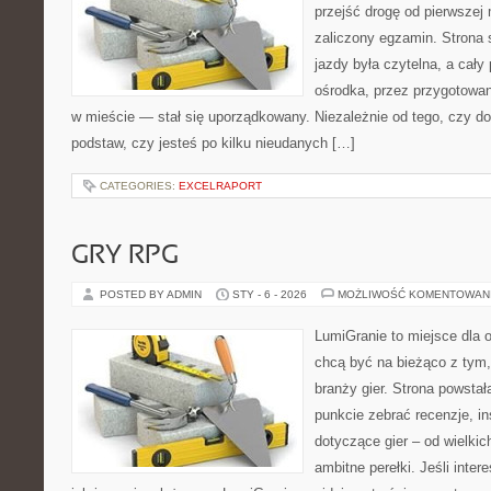
przejść drogę od pierwszej 
zaliczony egzamin. Strona 
jazdy była czytelna, a cał
ośrodka, przez przygotowani
w mieście — stał się uporządkowany. Niezależnie od tego, czy d
podstaw, czy jesteś po kilku nieudanych […]
CATEGORIES:
EXCELRAPORT
GRY RPG
POSTED BY ADMIN
STY - 6 - 2026
MOŻLIWOŚĆ KOMENTOWAN
LumiGranie to miejsce dla o
chcą być na bieżąco z tym, 
branży gier. Strona powstał
punkcie zebrać recenzje, i
dotyczące gier – od wielkic
ambitne perełki. Jeśli inte