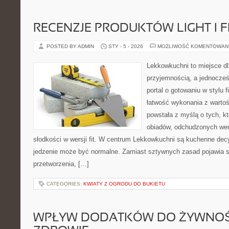
RECENZJE PRODUKTÓW LIGHT I F
POSTED BY ADMIN
STY - 5 - 2026
MOŻLIWOŚĆ KOMENTOWAN
Lekkowkuchni to miejsce dl
przyjemnością, a jednocześ
portal o gotowaniu w stylu f
łatwość wykonania z warto
powstała z myślą o tych, kt
obiadów, odchudzonych wers
słodkości w wersji fit. W centrum Lekkowkuchni są kuchenne dec
jedzenie może być normalne. Zamiast sztywnych zasad pojawia s
przetworzenia, […]
CATEGORIES:
KWIATY Z OGRODU DO BUKIETU
WPŁYW DODATKÓW DO ŻYWNOŚ