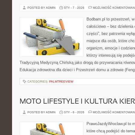
POSTED BY ADMIN
STY - 7 - 2026
MOŻLIWOŚĆ KOMENTOWAN
Bodbam.pl to przestrzeń, w 
całościowo – bez dzielenia 
części”, bez patrzenia wyłą
miejsce dla osób, które chc
organizm, emocje i codzienn
którzy interesują się pode
Tradycyjną Medycyną Chińską jako drogą do przywracania równowa
Edukacja zdrowotna dla dzieci i Przestrzeń domu a zdrowie (Feng 
CATEGORIES:
PALMTREEVIEW
MOTO LIFESTYLE I KULTURA KI
POSTED BY ADMIN
STY - 6 - 2026
MOŻLIWOŚĆ KOMENTOWAN
PrawoJazdyWroclaw.pl to m
które chcą podejść do tema