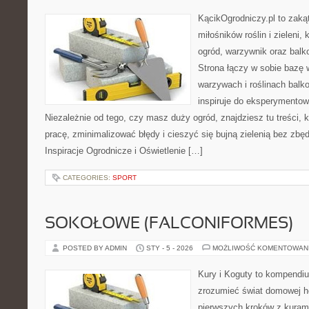
KącikOgrodniczy.pl to zaką
miłośników roślin i zieleni
ogród, warzywnik oraz bal
Strona łączy w sobie bazę 
warzywach i roślinach balk
inspiruje do eksperymentow
Niezależnie od tego, czy masz duży ogród, znajdziesz tu treści,
pracę, zminimalizować błędy i cieszyć się bujną zielenią bez zb
Inspiracje Ogrodnicze i Oświetlenie […]
CATEGORIES:
SPORT
SOKOŁOWE (FALCONIFORMES)
POSTED BY ADMIN
STY - 5 - 2026
MOŻLIWOŚĆ KOMENTOWAN
Kury i Koguty to kompendiu
zrozumieć świat domowej ho
pierwszych kroków z kuram