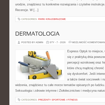
urodzie, znajdziesz tu konkretne rozwiązania i czytelne instrukcj
Recenzje. W […]
CATEGORIES:
PARKI KRAJOBRAZOWE
DERMATOLOGIA
POSTED BY ADMIN
STY - 7 - 2026
MOŻLIWOŚĆ KOMENTOWAN
Express Optyk to miejsce, 
się z praktyką dnia powsze
percepcji wzrokowej oraz hi
które chcą mądrzej chronić
się dyskomfort. Jeśli intere
a także świat soczewek i n
widzenia, znajdziesz tu całe morze tematów opisanych po ludzku.
Seksuologia i zdrowie intymne i Ziołolecznictwo i medycyna natu
CATEGORIES:
PREZENTY SPORTOWE I FITNESS