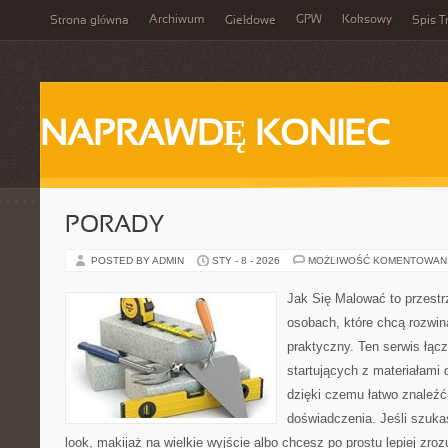
Archiwum
GPW
Koksowy
Strona główna
Giełdowe
Spis T
NAPRAWDĘ KONIEC
PORADY
POSTED BY ADMIN
STY - 8 - 2026
MOŻLIWOŚĆ KOMENTOWAN
Jak Się Malować to przestr
osobach, które chcą rozwi
praktyczny. Ten serwis łąc
startujących z materiałami 
dzięki czemu łatwo znaleźć
doświadczenia. Jeśli szukas
look, makijaż na wielkie wyjście albo chcesz po prostu lepiej zroz