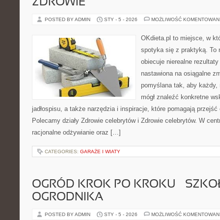
ZDROWIE
POSTED BY ADMIN
STY - 5 - 2026
MOŻLIWOŚĆ KOMENTOWAN
OKdieta.pl to miejsce, w k
spotyka się z praktyką. To n
obiecuje nierealne rezultaty
nastawiona na osiągalne zm
pomyślana tak, aby każdy, n
mógł znaleźć konkretne ws
jadłospisu, a także narzędzia i inspiracje, które pomagają przejść o
Polecamy działy Zdrowie celebrytów i Zdrowie celebrytów. W cent
racjonalne odżywianie oraz […]
CATEGORIES:
GARAŻE I WIATY
OGRÓD KROK PO KROKU – SZKO
OGRODNIKA
POSTED BY ADMIN
STY - 5 - 2026
MOŻLIWOŚĆ KOMENTOWAN