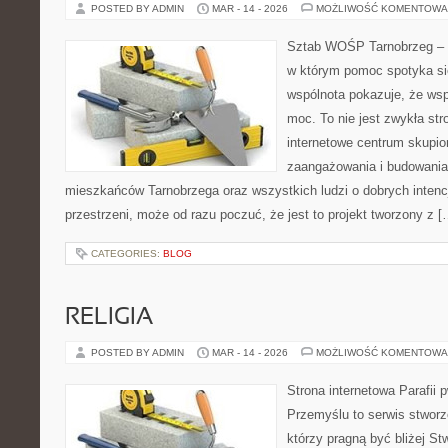
POSTED BY ADMIN
MAR - 14 - 2026
MOŻLIWOŚĆ KOMENTOWA
Sztab WOŚP Tarnobrzeg – G
w którym pomoc spotyka si
wspólnota pokazuje, że ws
moc. To nie jest zwykła str
internetowe centrum skupio
zaangażowania i budowania 
mieszkańców Tarnobrzega oraz wszystkich ludzi o dobrych intencja
przestrzeni, może od razu poczuć, że jest to projekt tworzony z [
CATEGORIES:
BLOG
RELIGIA
POSTED BY ADMIN
MAR - 14 - 2026
MOŻLIWOŚĆ KOMENTOWA
Strona internetowa Parafii 
Przemyślu to serwis stworz
którzy pragną być bliżej Stw