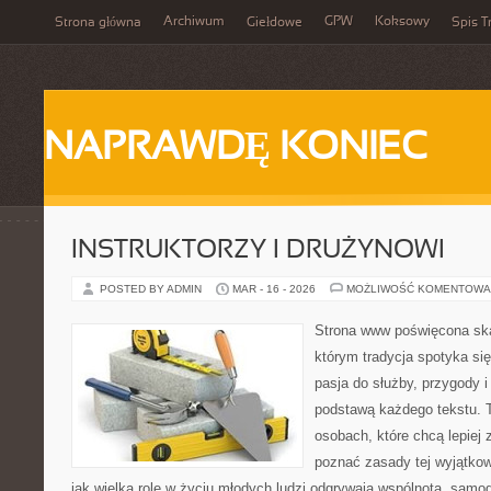
Archiwum
GPW
Koksowy
Strona główna
Giełdowe
Spis T
NAPRAWDĘ KONIEC
INSTRUKTORZY I DRUŻYNOWI
POSTED BY ADMIN
MAR - 16 - 2026
MOŻLIWOŚĆ KOMENTOWA
Strona www poświęcona ska
którym tradycja spotyka si
pasja do służby, przygody i
podstawą każdego tekstu. T
osobach, które chcą lepiej
poznać zasady tej wyjątkow
jak wielką rolę w życiu młodych ludzi odgrywają wspólnota, samo