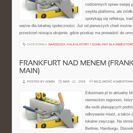
codziennych spraw swojej par
zwykła platforma, ale źródło
spotykają się refleksja, tra
ważne dla lokalnej społeczności. Już od pierwszych chwil można 
przestrzeń niosąca ukojenie, gdzie przekaz ma prowadzić do umoc
CATEGORIES:
NARZĘDZIA, KALKULATORY I SZABLONY DLA INWESTOR
FRANKFURT NAD MENEM (FRAN
MAIN)
POSTED BY ADMIN
MAR - 12 - 2026
MOŻLIWOŚĆ KOMENTOWA
Edusimare.pl to aktualny b
niemieckim regionom, który
dla osób planujących podr
odkrywanie miast, a także 
lokalne zwyczaje. Na stronie
Berlinie, Hamburgu, Düsseld