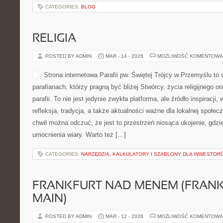
CATEGORIES:
BLOG
RELIGIA
POSTED BY ADMIN
MAR - 14 - 2026
MOŻLIWOŚĆ KOMENTOWA
Strona internetowa Parafii pw. Świętej Trójcy w Przemyślu to
parafianach, którzy pragną być bliżej Stwórcy, życia religijnego 
parafii. To nie jest jedynie zwykła platforma, ale źródło inspiracji
refleksja, tradycja, a także aktualności ważne dla lokalnej społe
chwil można odczuć, że jest to przestrzeń niosąca ukojenie, gdz
umocnienia wiary. Warto też […]
CATEGORIES:
NARZĘDZIA, KALKULATORY I SZABLONY DLA INWESTOR
FRANKFURT NAD MENEM (FRAN
MAIN)
POSTED BY ADMIN
MAR - 12 - 2026
MOŻLIWOŚĆ KOMENTOWA