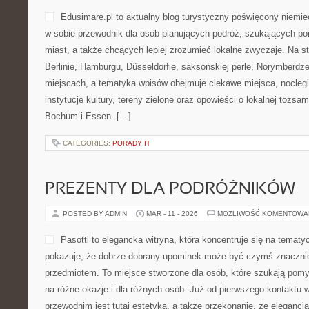
Edusimare.pl to aktualny blog turystyczny poświęcony niemie
w sobie przewodnik dla osób planujących podróż, szukających p
miast, a także chcących lepiej zrozumieć lokalne zwyczaje. Na str
Berlinie, Hamburgu, Düsseldorfie, saksońskiej perle, Norymberdz
miejscach, a tematyka wpisów obejmuje ciekawe miejsca, noclegi,
instytucje kultury, tereny zielone oraz opowieści o lokalnej tożsa
Bochum i Essen. […]
CATEGORIES:
PORADY IT
PREZENTY DLA PODRÓŻNIKÓW
POSTED BY ADMIN
MAR - 11 - 2026
MOŻLIWOŚĆ KOMENTOWA
Pasotti to elegancka witryna, która koncentruje się na temat
pokazuje, że dobrze dobrany upominek może być czymś znacznie 
przedmiotem. To miejsce stworzone dla osób, które szukają pomy
na różne okazje i dla różnych osób. Już od pierwszego kontaktu
przewodnim jest tutaj estetyka, a także przekonanie, że elegancj