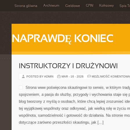
Archiwum
GPW
Koksowy
Strona główna
Giełdowe
Spis T
NAPRAWDĘ KONIEC
INSTRUKTORZY I DRUŻYNOWI
POSTED BY ADMIN
MAR - 16 - 2026
MOŻLIWOŚĆ KOMENTOWA
Strona www poświęcona skautingowi to serwis, w którym trad
spojrzeniem, a pasja do służby, przygody i wychowania staje się
blog tworzony z myślą o osobach, które chcą lepiej zrozumieć i
tej wyjątkowej wspólnoty oraz odkrywać, jak wielką rolę w życiu 
wspólnota, samodzielność i gotowość do działania. Na stronie mo
dotyczące zarówno przeszłości skautingu, jak […]