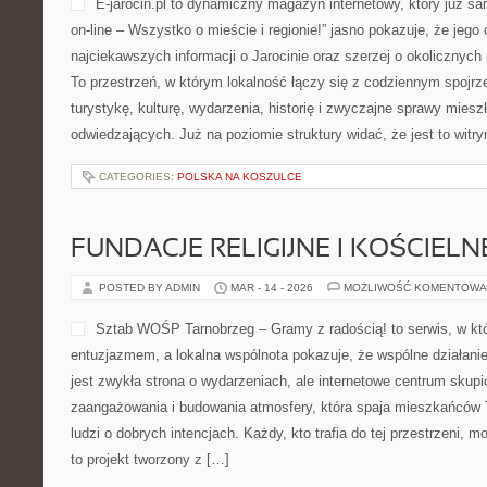
E-jarocin.pl to dynamiczny magazyn internetowy, który już s
on-line – Wszystko o mieście i regionie!” jasno pokazuje, że jego
najciekawszych informacji o Jarocinie oraz szerzej o okolicznych 
To przestrzeń, w którym lokalność łączy się z codziennym spojrz
turystykę, kulturę, wydarzenia, historię i zwyczajne sprawy mies
odwiedzających. Już na poziomie struktury widać, że jest to witr
CATEGORIES:
POLSKA NA KOSZULCE
FUNDACJE RELIGIJNE I KOŚCIELN
POSTED BY ADMIN
MAR - 14 - 2026
MOŻLIWOŚĆ KOMENTOWA
Sztab WOŚP Tarnobrzeg – Gramy z radością! to serwis, w kt
entuzjazmem, a lokalna wspólnota pokazuje, że wspólne działan
jest zwykła strona o wydarzeniach, ale internetowe centrum skup
zaangażowania i budowania atmosfery, która spaja mieszkańców 
ludzi o dobrych intencjach. Każdy, kto trafia do tej przestrzeni, 
to projekt tworzony z […]