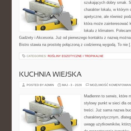
szukających dobry smak. St
charakter lokalu, w którym 
apetyczne, ale również pod
która może zainteresować k
lokalu z klimatem. Polecam
Gadżety i Akcesoria. Już od pierwszego kontaktu z nazwą można 
Bistro stawia na prostotę połączoną z codzienną wygodą. To nie 
CATEGORIES:
ROŚLINY EGZOTYCZNE I TROPIKALNE
KUCHNIA WIEJSKA
POSTED BY ADMIN
MAJ - 3 - 2026
MOŻLIWOŚĆ KOMENTOWAN
Madlennn to serwis, które 
stylowy punkt w sieci dla 
treści. Już sama nazwa bu
charakterystycznym, dlate
uwagę użytkowników, którzy