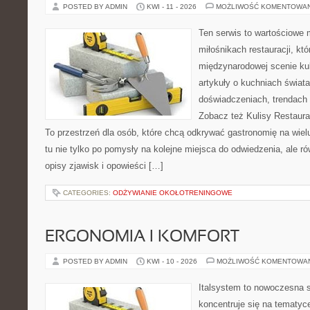
POSTED BY ADMIN
KWI - 11 - 2026
MOŻLIWOŚĆ KOMENTOWA
Ten serwis to wartościowe 
miłośnikach restauracji, któ
międzynarodowej scenie kul
artykuły o kuchniach świata
doświadczeniach, trendach i
Zobacz też Kulisy Restaurac
To przestrzeń dla osób, które chcą odkrywać gastronomię na wielu
tu nie tylko po pomysły na kolejne miejsca do odwiedzenia, ale ró
opisy zjawisk i opowieści […]
CATEGORIES:
ODŻYWIANIE OKOŁOTRENINGOWE
ERGONOMIA I KOMFORT
POSTED BY ADMIN
KWI - 10 - 2026
MOŻLIWOŚĆ KOMENTOWA
Italsystem to nowoczesna s
koncentruje się na tematyc