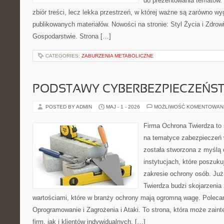
do prezentowania tematów. 
zbiór treści, lecz lekka przestrzeń, w której ważne są zarówno wy
publikowanych materiałów. Nowości na stronie: Styl Życia i Zdrowi
Gospodarstwie. Strona […]
CATEGORIES:
ZABURZENIA METABOLICZNE
PODSTAWY CYBERBEZPIECZEŃS
POSTED BY ADMIN
MAJ - 1 - 2026
MOŻLIWOŚĆ KOMENTOWAN
Firma Ochrona Twierdza to s
na tematyce zabezpieczeń 
została stworzona z myślą 
instytucjach, które poszuk
zakresie ochrony osób. J
Twierdza budzi skojarzenia z
wartościami, które w branży ochrony mają ogromną wagę. Poleca
Oprogramowanie i Zagrożenia i Ataki. To strona, która może zaint
firm, jak i klientów indywidualnych, […]