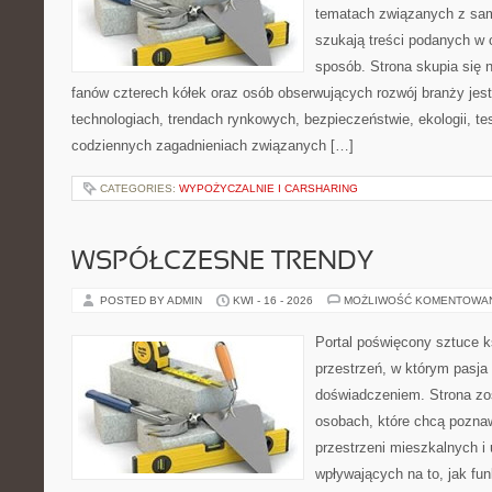
tematach związanych z sam
szukają treści podanych w 
sposób. Strona skupia się 
fanów czterech kółek oraz osób obserwujących rozwój branży je
technologiach, trendach rynkowych, bezpieczeństwie, ekologii, t
codziennych zagadnieniach związanych […]
CATEGORIES:
WYPOŻYCZALNIE I CARSHARING
WSPÓŁCZESNE TRENDY
POSTED BY ADMIN
KWI - 16 - 2026
MOŻLIWOŚĆ KOMENTOWA
Portal poświęcony sztuce k
przestrzeń, w którym pasja
doświadczeniem. Strona zo
osobach, które chcą pozna
przestrzeni mieszkalnych i
wpływających na to, jak fu