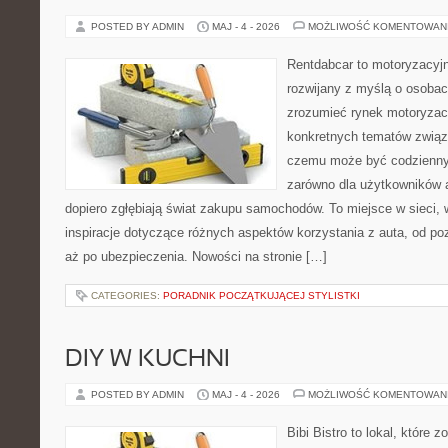
POSTED BY ADMIN
MAJ - 4 - 2026
MOŻLIWOŚĆ KOMENTOWAN
Rentdabcar to motoryzacyjn
rozwijany z myślą o osobach
zrozumieć rynek motoryzacy
konkretnych tematów związ
czemu może być codziennym
zarówno dla użytkowników au
dopiero zgłębiają świat zakupu samochodów. To miejsce w sieci,
inspiracje dotyczące różnych aspektów korzystania z auta, od 
aż po ubezpieczenia. Nowości na stronie […]
CATEGORIES:
PORADNIK POCZĄTKUJĄCEJ STYLISTKI
DIY W KUCHNI
POSTED BY ADMIN
MAJ - 4 - 2026
MOŻLIWOŚĆ KOMENTOWAN
Bibi Bistro to lokal, które 