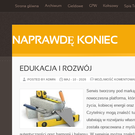
Archiwum
GPW
Koksowy
Strona główna
Giełdowe
Spis T
NAPRAWDĘ KONIEC
EDUKACJA I ROZWÓJ
POSTED BY ADMIN
MAJ - 10 - 2026
MOŻLIWOŚĆ KOMENTOWA
Serwis tworzony pod marką
nowoczesna platforma, któr
życia, kobiecej energii or
Czytelnicy mogą znaleźć tut
ułatwiają w rozwijaniu włas
została opracowana z myślą
autentyczności oraz harmonii i balansu. W serwisie można znaleź