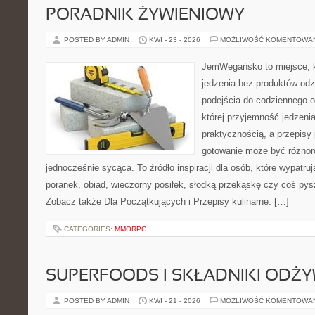
PORADNIK ŻYWIENIOWY
POSTED BY ADMIN
KWI - 23 - 2026
MOŻLIWOŚĆ KOMENTOWA
JemWegańsko to miejsce, kt
jedzenia bez produktów od
podejścia do codziennego o
której przyjemność jedzenia
praktycznością, a przepisy 
gotowanie może być różnor
jednocześnie sycąca. To źródło inspiracji dla osób, które wypatr
poranek, obiad, wieczorny posiłek, słodką przekąskę czy coś py
Zobacz także Dla Początkujących i Przepisy kulinarne. […]
CATEGORIES:
MMORPG
SUPERFOODS I SKŁADNIKI ODŻ
POSTED BY ADMIN
KWI - 21 - 2026
MOŻLIWOŚĆ KOMENTOWA