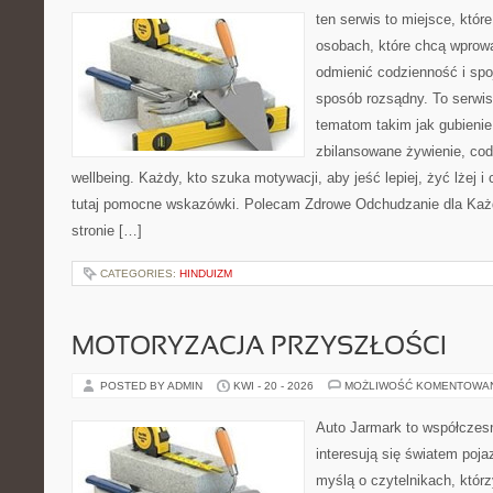
ten serwis to miejsce, któr
osobach, które chcą wprow
odmienić codzienność i spo
sposób rozsądny. To serwi
tematom takim jak gubieni
zbilansowane żywienie, cod
wellbeing. Każdy, kto szuka motywacji, aby jeść lepiej, żyć lżej i 
tutaj pomocne wskazówki. Polecam Zdrowe Odchudzanie dla Każd
stronie […]
CATEGORIES:
HINDUIZM
MOTORYZACJA PRZYSZŁOŚCI
POSTED BY ADMIN
KWI - 20 - 2026
MOŻLIWOŚĆ KOMENTOWA
Auto Jarmark to współczesn
interesują się światem poj
myślą o czytelnikach, któr