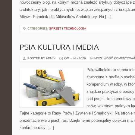
nowoczesny blog, na którym można znaleźć artykuły dotyczące z
architektury, jak i praktycznych rozwiązań związanych z urządz
Mtww i Poradnik dla Miłośników Architektury. Na […]
CATEGORIES:
SPRZĘT I TECHNOLOGIA
PSIA KULTURA I MEDIA
POSTED BY ADMIN
KWI - 14 - 2026
MOŻLIWOŚĆ KOMENTOWA
Pakawilkolaka to strona int
stworzone z myślą o osoba
kompendium wiedzy, w któr
znajdzie praktyczne porady
nad psem. To internetowy pr
psów, w którym praktyka łą
Fajne kategorie to Rasy Psów i Żywienie i Smakołyki. Na stroni
prezentacje wielu psich ras. Dzięki temu potencjalny opiekun ma 
konkretne rasy. […]