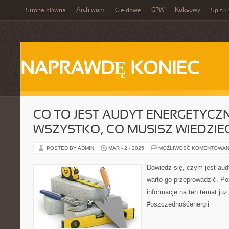
Archiwum
GPW
Koksowy
Strona główna
Giełdowe
Spis T
NAPRAWDĘ KONIEC
CO TO JEST AUDYT ENERGETYCZ
WSZYSTKO, CO MUSISZ WIEDZIE
POSTED BY ADMIN
MAR - 2 - 2025
MOŻLIWOŚĆ KOMENTOWAN
Dowiedz się, czym jest aud
warto go przeprowadzić. Po
informacje na ten temat już
#oszczędnośćenergii