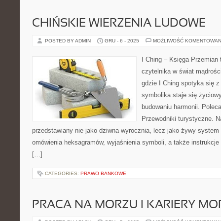
CHIŃSKIE WIERZENIA LUDOWE
POSTED BY ADMIN
GRU - 6 - 2025
MOŻLIWOŚĆ KOMENTOWAN
I Ching – Księga Przemian t
czytelnika w świat mądrośc
gdzie I Ching spotyka się z
symbolika staje się życio
budowaniu harmonii. Polec
Przewodniki turystyczne. Na 
przedstawiany nie jako dziwna wyrocznia, lecz jako żywy system 
omówienia heksagramów, wyjaśnienia symboli, a także instrukcje 
[…]
CATEGORIES:
PRAWO BANKOWE
PRACA NA MORZU I KARIERY MO