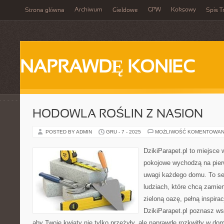
Archiwum
GPW
Koksowy
Strona główna
Giełdowe
Spis T
NAPRAWDĘ KONIEC
HODOWLA ROŚLIN Z NASION
POSTED BY ADMIN
GRU - 7 - 2025
MOŻLIWOŚĆ KOMENTOWAN
DzikiParapet.pl to miejsce 
pokojowe wychodzą na pierw
uwagi każdego domu. To se
ludziach, które chcą zamie
zieloną oazę, pełną inspirac
DzikiParapet.pl poznasz ws
aby Twoje kwiaty nie tylko przeżyły, ale naprawdę rozkwitły w 