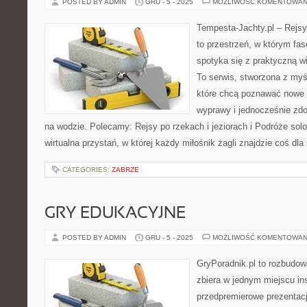
POSTED BY ADMIN
GRU - 5 - 2025
MOŻLIWOŚĆ KOMENTOWAN
Tempesta-Jachty.pl – Rejsy
to przestrzeń, w którym fa
spotyka się z praktyczną w
To serwis, stworzona z myś
które chcą poznawać nowe 
wyprawy i jednocześnie zd
na wodzie. Polecamy: Rejsy po rzekach i jeziorach i Podróże solo
wirtualna przystań, w której każdy miłośnik żagli znajdzie coś dla
CATEGORIES:
ZABRZE
GRY EDUKACYJNE
POSTED BY ADMIN
GRU - 5 - 2025
MOŻLIWOŚĆ KOMENTOWAN
GryPoradnik.pl to rozbudow
zbiera w jednym miejscu in
przedpremierowe prezentacj