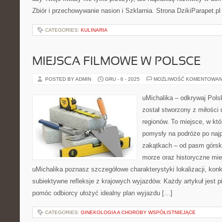
Zbiór i przechowywanie nasion i Szklarnia. Strona DzikiParapet.pl
CATEGORIES:
KULINARIA
MIEJSCA FILMOWE W POLSCE
POSTED BY ADMIN
GRU - 6 - 2025
MOŻLIWOŚĆ KOMENTOWAN
uMichalika – odkrywaj Polsk
został stworzony z miłości
regionów. To miejsce, w kt
pomysły na podróże po najp
zakątkach – od pasm górsk
morze oraz historyczne mie
uMichalika poznasz szczegółowe charakterystyki lokalizacji, kon
subiektywne refleksje z krajowych wyjazdów. Każdy artykuł jest p
pomóc odbiorcy ułożyć idealny plan wyjazdu […]
CATEGORIES:
GINEKOLOGIA A CHOROBY WSPÓŁISTNIEJĄCE