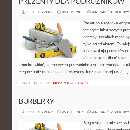
PREZENTY DLA PODRÓŻNIKÓW
POSTED BY ADMIN
MAR - 11 - 2026
MOŻLIWOŚĆ KOMENTOWA
Pasotti to elegancka witryn
tematyce luksusowych prez
dobrany upominek może być
tylko przedmiotem. To miej
które szukają pomysłów na 
różne okazje i dla różnych
kontaktu widać, że motywem przewodnim jest tutaj estetyka, a ta
elegancja nie musi oznaczać przesady, lecz może przejawiać się 
CATEGORIES:
BEZPIECZEŃSTWO DANYCH
BURBERRY
POSTED BY ADMIN
MAR - 11 - 2026
MOŻLIWOŚĆ KOMENTOWA
Blog o stylu to miejsce, w k
mogą znaleźć inspiracje d