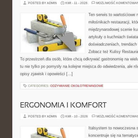
POSTED BY ADMIN
KWI - 11 - 2026
MOŻLIWOŚĆ KOMENTOWA
Ten serwis to wartościowe 
miłośnikach restauracji, któ
międzynarodowej scenie kul
artykuły o kuchniach świata
doświadczeniach, trendach i
Zobacz też Kulisy Restaurac
To przestrzeń dla osób, które chcą odkrywać gastronomię na wielu
tu nie tylko po pomysły na kolejne miejsca do odwiedzenia, ale ró
opisy zjawisk i opowieści […]
CATEGORIES:
ODŻYWIANIE OKOŁOTRENINGOWE
ERGONOMIA I KOMFORT
POSTED BY ADMIN
KWI - 10 - 2026
MOŻLIWOŚĆ KOMENTOWA
Italsystem to nowoczesna s
koncentruje się na tematyc