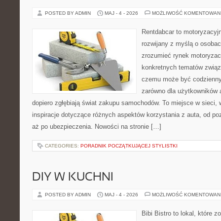
POSTED BY ADMIN
MAJ - 4 - 2026
MOŻLIWOŚĆ KOMENTOWAN
Rentdabcar to motoryzacyjn
rozwijany z myślą o osobach
zrozumieć rynek motoryzacy
konkretnych tematów związ
czemu może być codziennym
zarówno dla użytkowników au
dopiero zgłębiają świat zakupu samochodów. To miejsce w sieci,
inspiracje dotyczące różnych aspektów korzystania z auta, od 
aż po ubezpieczenia. Nowości na stronie […]
CATEGORIES:
PORADNIK POCZĄTKUJĄCEJ STYLISTKI
DIY W KUCHNI
POSTED BY ADMIN
MAJ - 4 - 2026
MOŻLIWOŚĆ KOMENTOWAN
Bibi Bistro to lokal, które 