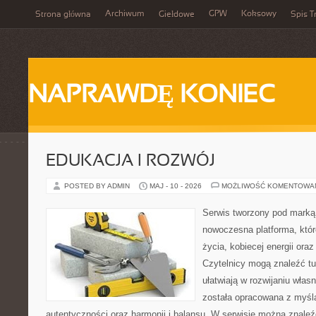
Archiwum
GPW
Koksowy
Strona główna
Giełdowe
Spis T
NAPRAWDĘ KONIEC
EDUKACJA I ROZWÓJ
POSTED BY ADMIN
MAJ - 10 - 2026
MOŻLIWOŚĆ KOMENTOWA
Serwis tworzony pod marką
nowoczesna platforma, któr
życia, kobiecej energii or
Czytelnicy mogą znaleźć tut
ułatwiają w rozwijaniu włas
została opracowana z myślą
autentyczności oraz harmonii i balansu. W serwisie można znaleź