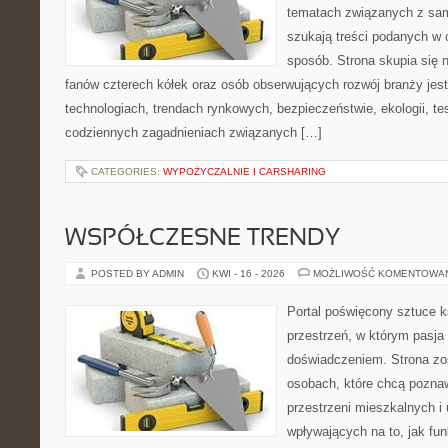
tematach związanych z sam
szukają treści podanych w 
sposób. Strona skupia się 
fanów czterech kółek oraz osób obserwujących rozwój branży je
technologiach, trendach rynkowych, bezpieczeństwie, ekologii, t
codziennych zagadnieniach związanych […]
CATEGORIES:
WYPOŻYCZALNIE I CARSHARING
WSPÓŁCZESNE TRENDY
POSTED BY ADMIN
KWI - 16 - 2026
MOŻLIWOŚĆ KOMENTOWA
Portal poświęcony sztuce k
przestrzeń, w którym pasja
doświadczeniem. Strona zo
osobach, które chcą pozna
przestrzeni mieszkalnych i
wpływających na to, jak fu