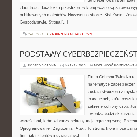
do prezentowania tematów. 
zbiór treści, lecz lekka przestrzeń, w której ważne są zarówno wy
publikowanych materiałów. Nowości na stronie: Styl Życia i Zdrowi
Gospodarstwie. Strona […]
CATEGORIES:
ZABURZENIA METABOLICZNE
PODSTAWY CYBERBEZPIECZEŃS
POSTED BY ADMIN
MAJ - 1 - 2026
MOŻLIWOŚĆ KOMENTOWAN
Firma Ochrona Twierdza to s
na tematyce zabezpieczeń 
została stworzona z myślą 
instytucjach, które poszuk
zakresie ochrony osób. J
Twierdza budzi skojarzenia z
wartościami, które w branży ochrony mają ogromną wagę. Poleca
Oprogramowanie i Zagrożenia i Ataki. To strona, która może zaint
firm, jak i klientów indywidualnych, […]