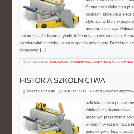
Strona pralniafoka.com.pl 
osobach, które chcą śledzić
stylu życia, który w przys
modowe inspiracje. Polecamy
można znaleźć liczne artykuły, które dotyczą świata ubioru. Autorz
przedstawiać estetykę ubioru w sposób przystępny. Dzięki temu c
dopasować […]
CATEGORIES:
RENOWACJA I KONSERWACJA ZABYTKOWYCH BUDYNK
HISTORIA SZKOLNICTWA
POSTED BY ADMIN
MAR - 10 - 2026
MOŻLIWOŚĆ KOMENTOWA
szkolakamionka.pl to wart
edukacji międzynarodowej, 
może być przestrzenią odkr
w którym wiedza o nauce ni
perspektywie, lecz prowadz