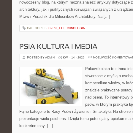
nowoczesny blog, na którym można znaleźć artykuły dotyczące z
architektury, jak i praktycznych rozwiązań związanych z urządz
Mtww i Poradnik dla Miłośników Architektury. Na […]
CATEGORIES:
SPRZĘT I TECHNOLOGIA
PSIA KULTURA I MEDIA
POSTED BY ADMIN
KWI - 14 - 2026
MOŻLIWOŚĆ KOMENTOWA
Pakawilkolaka to strona int
stworzone z myślą o osoba
kompendium wiedzy, w któr
znajdzie praktyczne porady
nad psem. To internetowy pr
psów, w którym praktyka łą
Fajne kategorie to Rasy Psów i Żywienie i Smakołyki. Na stroni
prezentacje wielu psich ras. Dzięki temu potencjalny opiekun ma 
konkretne rasy. […]