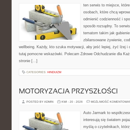
ten serwis to miejsce, któr
osobach, które chcą wprow
odmienić codzienność i spo
sposób rozsądny. To serwi
tematom takim jak gubieni
zbilansowane żywienie, cod
wellbeing. Każdy, kto szuka motywacji, aby jeść lepiej, żyć lżej i 
tutaj pomocne wskazówki. Polecam Zdrowe Odchudzanie dla Każd
stronie […]
CATEGORIES:
HINDUIZM
MOTORYZACJA PRZYSZŁOŚCI
POSTED BY ADMIN
KWI - 20 - 2026
MOŻLIWOŚĆ KOMENTOWA
Auto Jarmark to współczesn
interesują się światem poj
myślą o czytelnikach, któr