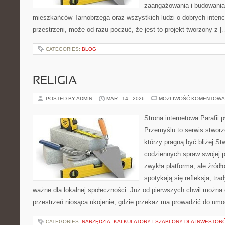
zaangażowania i budowania 
mieszkańców Tarnobrzega oraz wszystkich ludzi o dobrych intencja
przestrzeni, może od razu poczuć, że jest to projekt tworzony z [
CATEGORIES:
BLOG
RELIGIA
POSTED BY ADMIN
MAR - 14 - 2026
MOŻLIWOŚĆ KOMENTOWA
Strona internetowa Parafii 
Przemyślu to serwis stworz
którzy pragną być bliżej Stw
codziennych spraw swojej par
zwykła platforma, ale źródło
spotykają się refleksja, tra
ważne dla lokalnej społeczności. Już od pierwszych chwil można 
przestrzeń niosąca ukojenie, gdzie przekaz ma prowadzić do umoc
CATEGORIES:
NARZĘDZIA, KALKULATORY I SZABLONY DLA INWESTOR