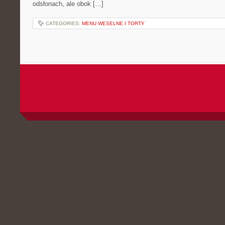
odsłonach, ale obok […]
CATEGORIES:
MENU WESELNE I TORTY