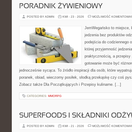
PORADNIK ŻYWIENIOWY
POSTED BY ADMIN
KWI - 23 - 2026
MOŻLIWOŚĆ KOMENTOWA
JemWegańsko to miejsce, kt
jedzenia bez produktów od
podejścia do codziennego o
której przyjemność jedzenia
praktycznością, a przepisy 
gotowanie może być różnor
jednocześnie sycąca. To źródło inspiracji dla osób, które wypatr
poranek, obiad, wieczorny posiłek, słodką przekąskę czy coś py
Zobacz także Dla Początkujących i Przepisy kulinarne. […]
CATEGORIES:
MMORPG
SUPERFOODS I SKŁADNIKI ODŻ
POSTED BY ADMIN
KWI - 21 - 2026
MOŻLIWOŚĆ KOMENTOWA