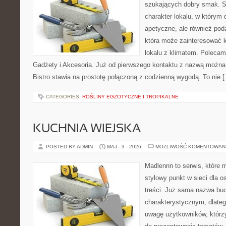
szukających dobry smak. St
charakter lokalu, w którym 
apetyczne, ale również pod
która może zainteresować k
lokalu z klimatem. Polecam
Gadżety i Akcesoria. Już od pierwszego kontaktu z nazwą można 
Bistro stawia na prostotę połączoną z codzienną wygodą. To nie 
CATEGORIES:
ROŚLINY EGZOTYCZNE I TROPIKALNE
KUCHNIA WIEJSKA
POSTED BY ADMIN
MAJ - 3 - 2026
MOŻLIWOŚĆ KOMENTOWAN
Madlennn to serwis, które 
stylowy punkt w sieci dla 
treści. Już sama nazwa bu
charakterystycznym, dlate
uwagę użytkowników, którzy