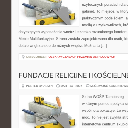
użytecznych poradach dla 
gabinet. To miejsce, w któr
praktycznym podejściem, a 
myślą o użytkownikach, któr
dotyczących wyposażenia wnętrz i szeroko rozumianego komfortu.
Meble Multifunkcyjne. Strona została zaprojektowana dla osób, k
detale wnętrzarskie do różnych wnętrz. Można tu […]
CATEGORIES:
POLSKA W CZASACH PRZEMIAN USTROJOWYCH
FUNDACJE RELIGIJNE I KOŚCIELN
POSTED BY ADMIN
MAR - 14 - 2026
MOŻLIWOŚĆ KOMENTOWA
Sztab WOŚP Tarnobrzeg – G
w którym pomoc spotyka si
wspólnota pokazuje, że ws
moc. To nie jest zwykła str
internetowe centrum skupio