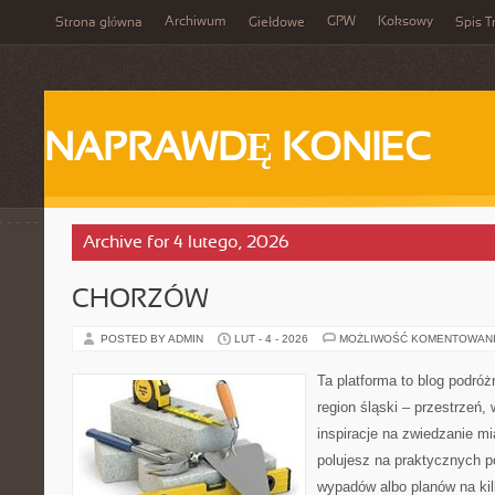
Archiwum
GPW
Koksowy
Strona główna
Giełdowe
Spis T
NAPRAWDĘ KONIEC
Archive for 4 lutego, 2026
CHORZÓW
POSTED BY ADMIN
LUT - 4 - 2026
MOŻLIWOŚĆ KOMENTOWAN
Ta platforma to blog podró
region śląski – przestrzeń
inspiracje na zwiedzanie mi
polujesz na praktycznych p
wypadów albo planów na kilk