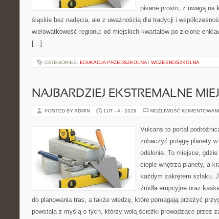
pisane prosto, z uwagą na 
śląskie bez nadęcia, ale z uważnością dla tradycji i współczesno
wielowątkowość regionu: od miejskich kwartałów po zielone enklaw
[…]
CATEGORIES:
EDUKACJA PRZEDSZKOLNA I WCZESNOSZKOLNA
NAJBARDZIEJ EKSTREMALNE MIEJ
POSTED BY ADMIN
LUT - 4 - 2026
MOŻLIWOŚĆ KOMENTOWAN
Vulcans to portal podróżnic
zobaczyć potęgę planety w j
odsłonie. To miejsce, gdzie
cieple wnętrza planety, a kr
każdym zakrętem szlaku. Je
źródła erupcyjne oraz kaska
do planowania tras, a także wiedzę, które pomagają przeżyć przy
powstała z myślą o tych, którzy wolą ścieżki prowadzące przez z